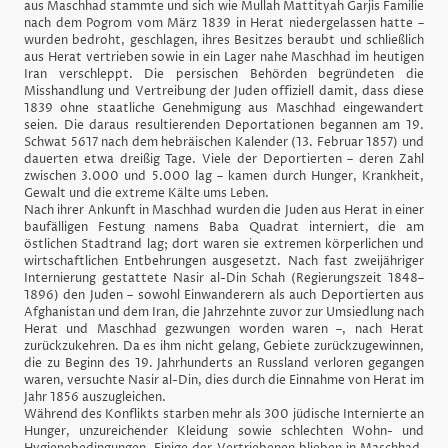
aus Maschhad stammte und sich wie Mullah Mattityah Garjis Familie
nach dem Pogrom vom März 1839 in Herat niedergelassen hatte –
wurden bedroht, geschlagen, ihres Besitzes beraubt und schließlich
aus Herat vertrieben sowie in ein Lager nahe Maschhad im heutigen
Iran verschleppt. Die persischen Behörden begründeten die
Misshandlung und Vertreibung der Juden offiziell damit, dass diese
1839 ohne staatliche Genehmigung aus Maschhad eingewandert
seien. Die daraus resultierenden Deportationen begannen am 19.
Schwat 5617 nach dem hebräischen Kalender (13. Februar 1857) und
dauerten etwa dreißig Tage. Viele der Deportierten – deren Zahl
zwischen 3.000 und 5.000 lag – kamen durch Hunger, Krankheit,
Gewalt und die extreme Kälte ums Leben.
Nach ihrer Ankunft in Maschhad wurden die Juden aus Herat in einer
baufälligen Festung namens Baba Quadrat interniert, die am
östlichen Stadtrand lag; dort waren sie extremen körperlichen und
wirtschaftlichen Entbehrungen ausgesetzt. Nach fast zweijähriger
Internierung gestattete Nasir al-Din Schah (Regierungszeit 1848–
1896) den Juden – sowohl Einwanderern als auch Deportierten aus
Afghanistan und dem Iran, die Jahrzehnte zuvor zur Umsiedlung nach
Herat und Maschhad gezwungen worden waren –, nach Herat
zurückzukehren. Da es ihm nicht gelang, Gebiete zurückzugewinnen,
die zu Beginn des 19. Jahrhunderts an Russland verloren gegangen
waren, versuchte Nasir al-Din, dies durch die Einnahme von Herat im
Jahr 1856 auszugleichen.
Während des Konflikts starben mehr als 300 jüdische Internierte an
Hunger, unzureichender Kleidung sowie schlechten Wohn- und