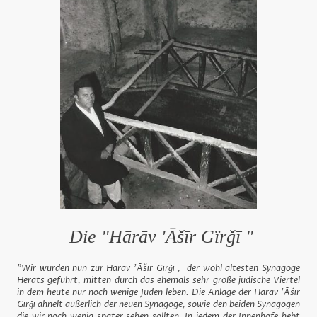
Die "Hārāv 'Āšīr Gïrǧī "
"Wir wurden nun zur Hārāv 'Āšīr Gïrǧī , der wohl ältesten Synagoge
Herāts geführt, mitten durch das ehemals sehr große jüdische Viertel
in dem heute nur noch wenige Juden leben. Die Anlage der Hārāv 'Āšīr
Gïrǧī ähnelt äußerlich der neuen Synagoge, sowie den beiden Synagogen
die wir noch wenig später sehen sollten. In jedem der Innenhöfe hebt