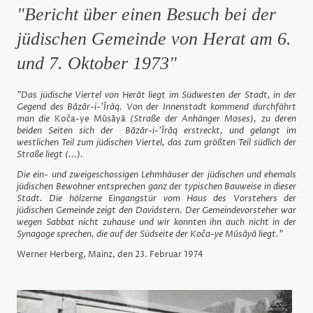
"Bericht über einen Besuch bei der
jüdischen Gemeinde von Herat am 6.
und 7. Oktober 1973"
"Das jüdische Viertel von Herāt liegt im Südwesten der Stadt, in der
Gegend des Bāzār-i-'Īrāq. Von der Innenstadt kommend durchfährt
man die
Koča-ye Mūsāyā
(Straße der Anhänger Moses), zu deren
beiden Seiten sich der Bāzār-i-'Īrāq erstreckt, und gelangt im
westlichen Teil zum jüdischen Viertel, das zum größten Teil südlich der
Straße liegt (...).
Die ein- und zweigeschossigen Lehmhäuser der jüdischen und ehemals
jüdischen Bewohner entsprechen ganz der typischen Bauweise in dieser
Stadt. Die hölzerne Eingangstür vom Haus des Vorstehers der
jüdischen Gemeinde zeigt den Davidstern. Der Gemeindevorsteher war
wegen Sabbat nicht zuhause und wir konnten ihn auch nicht in der
Synagoge sprechen, die auf der Südseite der Koča-ye Mūsāyā liegt."
Werner Herberg, Mainz, den 23. Februar 1974