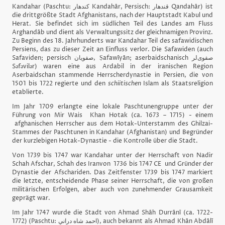
Kandahar (Paschtu: کندهار Kandahār, Persisch: قندهار Qandahār) ist
die drittgrößte Stadt Afghanistans, nach der Hauptstadt Kabul und
Herat. Sie befindet sich im südlichen Teil des Landes am Fluss
Arghandāb und dient als Verwaltungssitz der gleichnamigen Provinz.
Zu Beginn des 18. Jahrhunderts war Kandahar Teil des safawidischen
Persiens, das zu dieser Zeit an Einfluss verlor. Die Safawiden (auch
Safaviden; persisch صفویان, Ṣafawīyān; aserbaidschanisch صفوی‌لر
Səfəvilər) waren eine aus Ardabil in der iranischen Region
Aserbaidschan stammende Herrscherdynastie in Persien, die von
1501 bis 1722 regierte und den
schiitischen
Islam als Staatsreligion
etablierte.
Im Jahr 1709 erlangte eine lokale Paschtunengruppe unter der
Führung von Mir Wais
Khan Hotak (ca. 1673 – 1715) - einem
afghanischen Herrscher aus dem Hotak-Unterstamm des Ghilzai-
Stammes der Paschtunen in Kandahar (Afghanistan) und Begründer
der kurzlebigen Hotak-Dynastie -
die Kontrolle über die Stadt.
Von 1739 bis 1747 war Kandahar unter der Herrschaft von Nadir
Schah Afschar, Schah des Iranvon 1736 bis 1747 CE und Gründer der
Dynastie der Afschariden. Das Zeitfenster 1739 bis 1747 markiert
die letzte, entscheidende Phase seiner Herrschaft, die von großen
militärischen Erfolgen, aber auch von zunehmender Grausamkeit
geprägt war.
Im Jahr 1747 wurde die Stadt von Ahmad Shāh Durrānī (ca. 1722-
1772) (Paschtu: احمد شاه دراني), auch bekannt als Ahmad Khān Abdālī