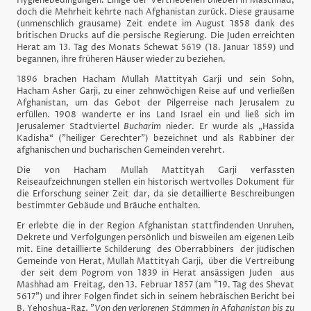
Hygienebedingungen. Einige der Vertriebenen blieben in Maschhad,
doch die Mehrheit kehrte nach Afghanistan zurück. Diese grausame
(unmenschlich grausame) Zeit endete im August 1858 dank des
britischen Drucks auf die persische Regierung. Die Juden erreichten
Herat am 13. Tag des Monats Schewat 5619 (18. Januar 1859) und
begannen, ihre früheren Häuser wieder zu beziehen.
1896 brachen Hacham Mullah Mattityah Garji und sein Sohn,
Hacham Asher Garji, zu einer zehnwöchigen Reise auf und verließen
Afghanistan, um das Gebot der Pilgerreise nach Jerusalem zu
erfüllen. 1908 wanderte er ins Land Israel ein und ließ sich im
Jerusalemer Stadtviertel
Bucharim
nieder. Er wurde als „Hassida
Kadisha“ ("heiliger Gerechter") bezeichnet und als Rabbiner der
afghanischen und bucharischen Gemeinden verehrt.
Die von Hacham Mullah Mattityah Garji verfassten
Reiseaufzeichnungen stellen ein historisch wertvolles Dokument für
die Erforschung seiner Zeit dar, da sie detaillierte Beschreibungen
bestimmter Gebäude und Bräuche enthalten.
Er erlebte die in der Region Afghanistan stattfindenden Unruhen,
Dekrete und Verfolgungen persönlich und bisweilen am eigenen Leib
mit.
Eine detaillierte Schilderung des Oberrabbiners der jüdischen
Gemeinde von Herat,
Mullah Mattityah Garji, über
die Vertreibung
der seit dem Pogrom von 1839 in Herat ansässigen Juden aus
Mashhad am Freitag, den 13. Februar 1857 (am "19. Tag des Shevat
5617") und ihrer Folgen findet sich in seinem hebräischen Bericht bei
B. Yehoshua-Raz, "
Von den verlorenen Stämmen in Afghanistan bis zu