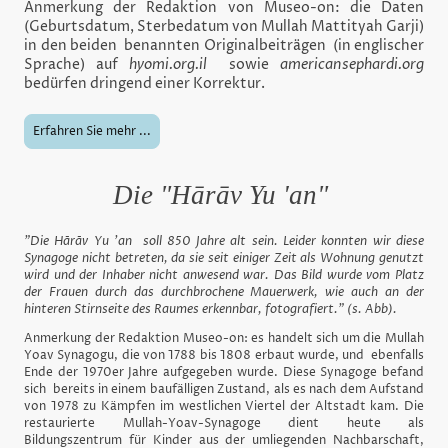
Anmerkung der Redaktion von Museo-on: die Daten
(Geburtsdatum, Sterbedatum von Mullah Mattityah Garji)
in den beiden benannten Originalbeiträgen (in englischer
Sprache) auf
hyomi.org.il
sowie
americansephardi.org
bedürfen dringend einer Korrektur.
Erfahren Sie mehr ...
Die "Hārāv Yu 'an"
"Die Hārāv Yu 'an soll 850 Jahre alt sein. Leider konnten wir diese
Synagoge nicht betreten, da sie seit einiger Zeit als Wohnung genutzt
wird und der Inhaber nicht anwesend war. Das Bild wurde vom Platz
der Frauen durch das durchbrochene Mauerwerk, wie auch an der
hinteren Stirnseite des Raumes erkennbar, fotografiert." (s. Abb).
Anmerkung der Redaktion Museo-on: es handelt sich um die Mullah
Yoav Synagogu, die von 1788 bis 1808 erbaut wurde, und ebenfalls
Ende der 1970er Jahre aufgegeben wurde. Diese Synagoge befand
sich bereits in einem baufälligen Zustand, als es nach dem Aufstand
von 1978 zu Kämpfen im westlichen Viertel der Altstadt kam. Die
restaurierte Mullah-Yoav-Synagoge dient heute als
Bildungszentrum für Kinder aus der umliegenden Nachbarschaft,