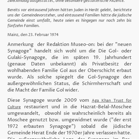
zweckmäßig ausgestattet, ohne besondere gestalterische Akzente.
Bereits vor eintausend Jahren hätten Juden in Herāt gelebt, berichtete
uns der Gemeindevorsteher, und eintausend Familien hätte die jüdische
Gemeinde einst umfaßt, heute seien es hingegen nur noch zehn bis
fünfzehn Familien.
Mainz, den 23. Februar 1974
Anmerkung der Redaktion Museo-on: bei der "neuen
Synagoge" handelt sich wohl um die Die Gol- oder
Gulaki-Synagoge, die im späten 19. Jahrhundert
(genaue Daten unbekannt) als Privatbesitz der
wohlhabenden Familie Gol aus der Oberschicht erbaut
wurde. Als solche spiegelt die Gol-Synagoge den
außergewöhnlichen Status, die Schirmherrschaft und
die Macht der Familie Gol wider.
Diese Synagoge wurde 2009 vom
Aga Khan Trust for
restauriert und in die Hazrat-Belal-Moschee
Culture
umgewandelt, obwohl sie wahrscheinlich bereits als
Moschee genutzt bzw. umgewidmet wurde ("der erst
1972 erbauten Synagoge") sobald die jüdische
Gemeinde Herat Ende der 1970er Jahre verlassen hatte.