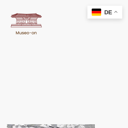
DE
Die Synagogen von Herat,
Afghanistan