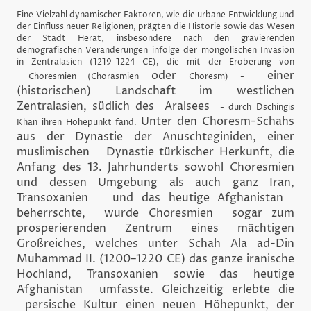
Eine Vielzahl dynamischer Faktoren, wie die urbane Entwicklung und
der Einfluss neuer Religionen, prägten die Historie sowie das Wesen
der Stadt Herat, insbesondere nach den gravierenden
demografischen Veränderungen infolge der mongolischen Invasion
in Zentralasien (1219–1224 CE), die mit der Eroberung von
oder
einer
Choresmien (Chorasmien
Choresm) -
(historischen) Landschaft im westlichen
Zentralasien, südlich des Aralsees
- durch Dschingis
Unter den Choresm-Schahs
Khan ihren Höhepunkt fand.
aus der Dynastie der Anuschteginiden, einer
muslimischen Dynastie türkischer Herkunft, die
Anfang des 13. Jahrhunderts sowohl Choresmien
und dessen Umgebung als auch ganz Iran,
Transoxanien und das heutige Afghanistan
beherrschte, wurde Choresmien sogar zum
prosperierenden Zentrum eines mächtigen
Großreiches, welches unter Schah Ala ad-Din
Muhammad II. (1200–1220 CE) das ganze iranische
Hochland, Transoxanien sowie das heutige
Afghanistan umfasste. Gleichzeitig erlebte die
persische Kultur einen neuen Höhepunkt, der