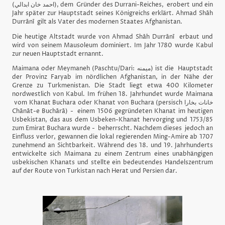
(احمد خان ابدالي), dem Gründer des Durrani-Reiches, erobert und ein
Jahr später zur Hauptstadt seines Königreichs erklärt. Ahmad Shāh
Durrānī gilt als Vater des modernen Staates Afghanistan.
Die heutige Altstadt wurde von Ahmad Shāh Durrānī erbaut und
wird von seinem Mausoleum dominiert. Im Jahr 1780 wurde Kabul
zur neuen Hauptstadt ernannt.
Maimana oder Meymaneh (Paschtu/Dari: ميمنه) ist die Hauptstadt
der Provinz Faryab im nördlichen Afghanistan, in der Nähe der
Grenze zu Turkmenistan. Die Stadt liegt etwa 400 Kilometer
nordwestlich von Kabul. Im frühen 18. Jahrhundet wurde Maimana
vom Khanat Buchara oder Khanat von Buchara (persisch خانات بخارا
Chānāt-e Buchārā) - einem 1506 gegründeten Khanat im heutigen
Usbekistan, das aus dem Usbeken-Khanat hervorging und 1753/85
zum Emirat Buchara wurde - beherrscht. Nachdem dieses jedoch an
Einfluss verlor, gewannen die lokal regierenden Ming-Amire ab 1707
zunehmend an Sichtbarkeit. Während des 18. und 19. Jahrhunderts
entwickelte sich Maimana zu einem Zentrum eines unabhängigen
usbekischen Khanats und stellte ein bedeutendes Handelszentrum
auf der Route von Turkistan nach Herat und Persien dar.