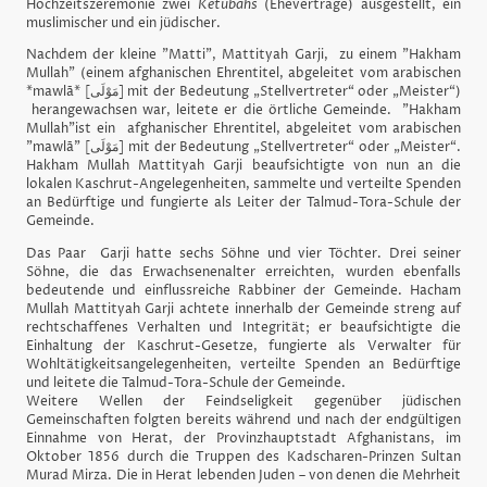
Hochzeitszeremonie zwei
Ketubahs
(Eheverträge) ausgestellt, ein
muslimischer und ein jüdischer.
Nachdem der kleine "Matti",
Mattityah Garji,
zu einem "Hakham
Mullah" (einem afghanischen Ehrentitel, abgeleitet vom arabischen
*mawlā* [مَوْلَى‎] mit der Bedeutung „Stellvertreter“ oder „Meister“)
herangewachsen war, leitete er die örtliche Gemeinde. "Hakham
Mullah"ist ein afghanischer Ehrentitel, abgeleitet vom arabischen
"mawlā" [مَوْلَى‎] mit der Bedeutung „Stellvertreter“ oder „Meister“.
Hakham Mullah
Mattityah Garji
beaufsichtigte von nun an die
lokalen Kaschrut-Angelegenheiten, sammelte und verteilte Spenden
an Bedürftige und fungierte als Leiter der Talmud-Tora-Schule der
Gemeinde.
Das Paar Garji hatte sechs Söhne und vier Töchter. Drei seiner
Söhne, die das Erwachsenenalter erreichten, wurden ebenfalls
bedeutende und einflussreiche Rabbiner der Gemeinde. Hacham
Mullah Mattityah Garji achtete innerhalb der Gemeinde streng auf
rechtschaffenes Verhalten und Integrität; er beaufsichtigte die
Einhaltung der Kaschrut-Gesetze, fungierte als Verwalter für
Wohltätigkeitsangelegenheiten, verteilte Spenden an Bedürftige
und leitete die Talmud-Tora-Schule der Gemeinde.
Weitere Wellen der Feindseligkeit gegenüber jüdischen
Gemeinschaften folgten bereits während und nach der endgültigen
Einnahme von Herat, der Provinzhauptstadt Afghanistans, im
Oktober 1856 durch die Truppen des Kadscharen-Prinzen Sultan
Murad Mirza. Die in Herat lebenden Juden – von denen die Mehrheit