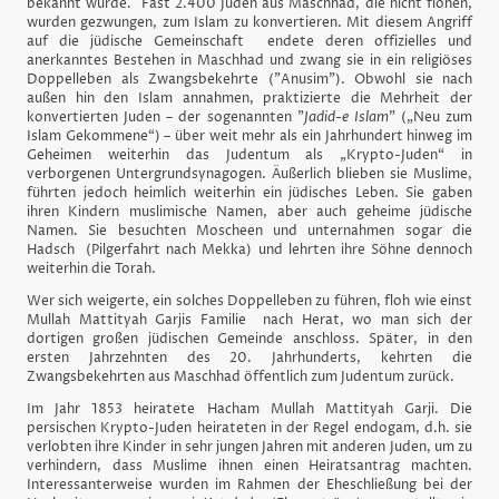
bekannt wurde. Fast 2.400 Juden aus Maschhad, die nicht flohen,
wurden gezwungen, zum Islam zu konvertieren. Mit diesem Angriff
auf die jüdische Gemeinschaft endete deren offizielles und
anerkanntes Bestehen in Maschhad und zwang sie in ein religiöses
Doppelleben als Zwangsbekehrte ("Anusim"). Obwohl sie nach
außen hin den Islam annahmen, praktizierte die Mehrheit der
konvertierten Juden – der sogenannten "
Jadid-e Islam
" („Neu zum
Islam Gekommene“) – über weit mehr als ein Jahrhundert hinweg im
Geheimen weiterhin das Judentum als „Krypto-Juden“ in
verborgenen Untergrundsynagogen. Äußerlich blieben sie Muslime,
führten jedoch heimlich weiterhin ein jüdisches Leben. Sie gaben
ihren Kindern muslimische Namen, aber auch geheime jüdische
Namen. Sie besuchten Moscheen und unternahmen sogar die
Hadsch (Pilgerfahrt nach Mekka) und lehrten ihre Söhne dennoch
weiterhin die Torah.
Wer sich weigerte, ein solches Doppelleben zu führen, floh wie einst
Mullah Mattityah Garjis Familie nach Herat, wo man sich der
dortigen großen jüdischen Gemeinde anschloss. Später, in den
ersten Jahrzehnten des 20. Jahrhunderts, kehrten die
Zwangsbekehrten aus Maschhad öffentlich zum Judentum zurück.
Im Jahr 1853 heiratete Hacham Mullah Mattityah Garji. Die
persischen Krypto-Juden heirateten in der Regel endogam, d.h. sie
verlobten ihre Kinder in sehr jungen Jahren mit anderen Juden, um zu
verhindern, dass Muslime ihnen einen Heiratsantrag machten.
Interessanterweise wurden im Rahmen der Eheschließung bei der