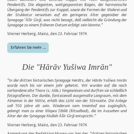
Pendentifs. Die eleganten, weitgespannten Bögen, der harmonische
Übergang der Pendentifs zur Kuppel, sowie die Formen der Malerei und
der Stukkatur verweisen auf ein geringeres Alter gegenüber der
Synagoge 'Āšīr Gïrǧī, was nicht besagt, daß vielleicht die Gründung der
Synagoge zu einem früheren Datum erfolgt sein könnte."
Werner Herberg, Mainz, den 23. Februar 1974
Erfahren Sie mehr ...
Die "Hārāv Yušiwa Imrān"
"In der dritten historischen Synagoge Herāts, der Hārāv Yušiwa Imrān
wurde noch bis vor einem Jahr gebetet. Wir wurden auf die noch
vorhandene alte Thora (s. Abb.) hingewiesen und durften sie schließlich
fotografieren. Der dunkle, fantasievoll ausgemalte Langraum, mit dem
Almemor in der Mitte, erhält das Licht von der Stirnseite. Die Anlage
soll 150 Jahre alt sein. Wiederum vom Innenhof aus zugänglich,
gelangt man zu einer Miqwa Ṭĕbilā (Ritualbad), die im Aussehen und
Alter der der Synagoge Mullah Āšīr Gïrǧī entspricht."
Werner Herberg, Mainz, den 23. Februar 1974
Anmerkung der Redaktion Museo-on: bei der "dritten historischen