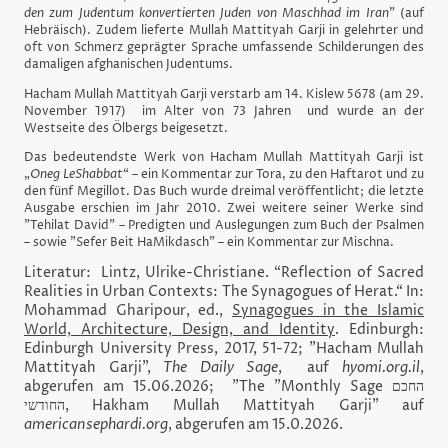
den zum Judentum konvertierten Juden von Maschhad im Iran
" (auf
Hebräisch). Z
udem lieferte Mullah Mattityah Garji in gelehrter und
oft von Schmerz geprägter Sprache umfassende Schilderungen des
damaligen afghanischen Judentums.
Hacham Mullah Mattityah Garji verstarb am 14. Kislew 5678 (
am 29.
November 1917)
im Alter von 73 Jahren und wurde an der
Westseite des Ölbergs beigesetzt.
Das bedeutendste Werk von Hacham Mullah Mattityah Garji ist
„
Oneg LeShabbat
“ – ein Kommentar zur Tora, zu den Haftarot und zu
den fünf Megillot. Das Buch wurde dreimal veröffentlicht; die letzte
Ausgabe erschien im Jahr 2010. Zwei weitere seiner Werke sind
"Tehilat David" – Predigten und Auslegungen zum Buch der Psalmen
– sowie "Sefer Beit HaMikdasch" – ein Kommentar zur Mischna.
Literatur: Lintz, Ulrike-Christiane. “Reflection of Sacred
Realities in Urban Contexts: The Synagogues of Herat.“ In:
Mohammad Gharipour, ed.,
Synagogues in the Islamic
World, Architecture, Design, and Identity
. Edinburgh:
Edinburgh University Press, 2017, 51-72; "Hacham Mullah
Mattityah Garji",
The Daily Sage
, auf
hyomi.org.il
,
abgerufen am 15.06.2026; "The "Monthly Sage החכם
החודשי, Hakham Mullah Mattityah Garji" auf
americansephardi.org
, abgerufen am 15.0.2026.