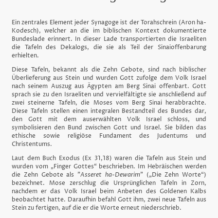
Ein zentrales Element jeder Synagoge ist der Torahschrein (Aron ha-
Kodesch), welcher an die im biblischen Kontext dokumentierte
Bundeslade erinnert. In dieser Lade transportierten die Israeliten
die Tafeln des Dekalogs, die sie als Teil der Sinaioffenbarung
erhielten.
Diese Tafeln, bekannt als die Zehn Gebote, sind nach biblischer
Überlieferung aus Stein und wurden Gott zufolge dem Volk Israel
nach seinem Auszug aus Ägypten am Berg Sinai offenbart. Gott
sprach sie zu den Israeliten und vervielfältigte sie anschließend auf
zwei steinerne Tafeln, die Moses vom Berg Sinai herabbrachte.
Diese Tafeln stellen einen integralen Bestandteil des Bundes dar,
den Gott mit dem auserwählten Volk Israel schloss, und
symbolisieren den Bund zwischen Gott und Israel. Sie bilden das
ethische sowie religiöse Fundament des Judentums und
Christentums.
Laut dem Buch Exodus (Ex 31,18) waren die Tafeln aus Stein und
wurden vom „Finger Gottes“ beschrieben. Im Hebräischen werden
die Zehn Gebote als "
Asseret ha-Dewarim
" („Die Zehn Worte“)
bezeichnet. Mose zerschlug die Ursprünglichen Tafeln in Zorn,
nachdem er das Volk Israel beim Anbeten des Goldenen Kalbs
beobachtet hatte. Daraufhin befahl Gott ihm, zwei neue Tafeln aus
Stein zu fertigen, auf die er die Worte erneut niederschrieb.