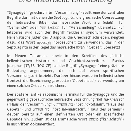
"Synagōgē" (griechisch für "Versammlung") stellt eine der zentralen
Begriffe dar, mit denen die
Septuaginta
, die griechische Übersetzung
der hebräischen Bibel, das hebräische Wort עדה (
edah
) für
"Gemeinde" oder קהל (
kahal
) für "Versammlung" übersetzt. Für
letzteres wird auch der Begriff "ekklēsia" synonym verwendet.
Hellenistische Juden der Diaspora, die Griechisch schrieben, neigten
dazu, das Wort προσευχή ("proseuchē") zu verwenden, das in der
Septuaginta in der Regel das hebräische תפילה ("Gebet") übersetzt.
Im Neuen Testament sowie in den Schriften des jüdisch-
hellenistischen Historikers und Geschichtsschreibers Flavius
Josephus (37/38 -100 CE) hat der Begriff „Synagoge“ eine präzisere
Bedeutung angenommen, die sich auf einen spezifischen
Versammlungsort bezieht. Darüber hinaus wurde im hellenistischen
Kontext die Bezeichnung
proseuche
('Gebetshaus') verwendet, um
einen solchen Ort zu kennzeichnen.
Der spätere antike rabbinische Terminus für die Synagoge und die
gegenwärtig gebräuchliche hebräische Bezeichnung "
bet ha-knesset"
("Haus der Versammlung"), בית התפילה ("
bet ha-tefillah
", "Haus des
Gebets") und בית המדרש ("
bet ha-midrasch"
, "Haus des Lernens")
deuten bereits auf einen definierten Ort oder ein spezifisches
Gebäude hin. Zudem ist das aramäische Wort כנשתא ("
kenischtah
")
in Inschriften dokumentiert.