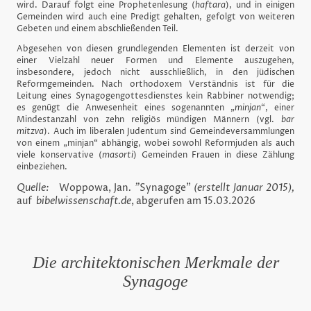
wird. Darauf folgt eine Prophetenlesung (
haftara
), und in einigen
Gemeinden wird auch eine Predigt gehalten, gefolgt von weiteren
Gebeten und einem abschließenden Teil.
Abgesehen von diesen grundlegenden Elementen ist derzeit von
einer Vielzahl neuer Formen und Elemente auszugehen,
insbesondere, jedoch nicht ausschließlich, in den jüdischen
Reformgemeinden. Nach orthodoxem Verständnis ist für die
Leitung eines Synagogengottesdienstes kein Rabbiner notwendig;
es genügt die Anwesenheit eines sogenannten „
minjan
“, einer
Mindestanzahl von zehn religiös mündigen Männern (vgl.
bar
mitzva
). Auch im liberalen Judentum sind Gemeindeversammlungen
von einem „minjan“ abhängig, wobei sowohl Reformjuden als auch
viele konservative (
masorti
) Gemeinden Frauen in diese Zählung
einbeziehen.
Quelle:
Woppowa, Jan
. "
Synagoge"
(erstellt Januar 2015),
auf
bibelwissenschaft.de
, abgerufen am 15.03.2026
Die architektonischen Merkmale der
Synagoge