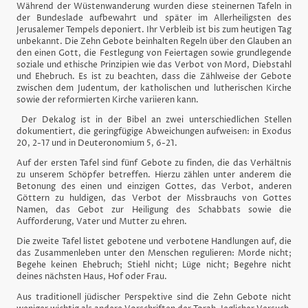
Während der Wüstenwanderung wurden diese steinernen Tafeln in
der Bundeslade aufbewahrt und später im Allerheiligsten des
Jerusalemer Tempels deponiert. Ihr Verbleib ist bis zum heutigen Tag
unbekannt. Die Zehn Gebote beinhalten Regeln über den Glauben an
den einen Gott, die Festlegung von Feiertagen sowie grundlegende
soziale und ethische Prinzipien wie das Verbot von Mord, Diebstahl
und Ehebruch. Es ist zu beachten, dass die Zählweise der Gebote
zwischen dem Judentum, der katholischen und lutherischen Kirche
sowie der reformierten Kirche variieren kann.
Der Dekalog ist in der Bibel an zwei unterschiedlichen Stellen
dokumentiert, die geringfügige Abweichungen aufweisen: in Exodus
20, 2-17 und in Deuteronomium 5, 6-21.
Auf der ersten Tafel sind fünf Gebote zu finden, die das Verhältnis
zu unserem Schöpfer betreffen. Hierzu zählen unter anderem die
Betonung des einen und einzigen Gottes, das Verbot, anderen
Göttern zu huldigen, das Verbot der Missbrauchs von Gottes
Namen, das Gebot zur Heiligung des Schabbats sowie die
Aufforderung, Vater und Mutter zu ehren.
Die zweite Tafel listet gebotene und verbotene Handlungen auf, die
das Zusammenleben unter den Menschen regulieren: Morde nicht;
Begehe keinen Ehebruch; Stiehl nicht; Lüge nicht; Begehre nicht
deines nächsten Haus, Hof oder Frau.
Aus traditionell jüdischer Perspektive sind die Zehn Gebote nicht