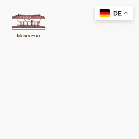
DE
Projekt zur Erhaltung und
Dokumentation historischer
Synagogen
Im Rahmen unserer Reihe "Synagogen" präsentieren wir eine
sorgfältige Auswahl an Synagogen. Diese sakralen Bauwerke sind
nicht nur herausragende architektonische Leistungen, sondern auch