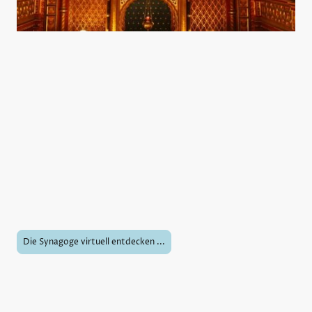
Jüdisches Geschichte hautnah
erfahren
Antisemitismus stellt ein globales Problem dar, dessen
Manifestationen in den letzten Jahren deutlich zugenommen haben,
insbesondere durch Anschläge auf Synagogen. Die
Auseinandersetzung mit dem jüdischen Glauben ist entscheidend,
um Vorurteile abzubauen und ein besseres Verständnis zu fördern.
Ein virtueller Rundgang durch eine Synagoge bietet eine wertvolle
Gelegenheit, sich umfassend mit den jüdischen Glaubenspraktiken
und Feiertagen vertraut zu machen, die in diesen
Gemeinschaftszentren gepflegt werden.
Die Synagoge virtuell entdecken ...
Interaktives Erleben