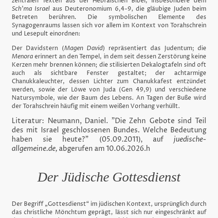
zentralen Texten aus der Hebräischen Bibel, insbesondere dem
Sch'ma Israel
aus Deuteronomium 6,4-9, die gläubige Juden beim
Betreten berühren. Die symbolischen Elemente des
Synagogenraums lassen sich vor allem im Kontext von Torahschrein
und Lesepult einordnen:
Der Davidstern (
Magen David
) repräsentiert das Judentum; die
Menora
erinnert an den Tempel, in dem seit dessen Zerstörung keine
Kerzen mehr brennen können; die stilisierten Dekalogtafeln sind oft
auch als sichtbare Fenster gestaltet; der achtarmige
Chanukkaleuchter, dessen Lichter zum Chanukkafest entzündet
werden, sowie der Löwe von Juda (Gen 49,9) und verschiedene
Natursymbole, wie der Baum des Lebens. An Tagen der Buße wird
der Torahschrein häufig mit einem weißen Vorhang verhüllt.
Literatur: Neumann, Daniel. "Die Zehn Gebote sind Teil
des mit Israel geschlossenen Bundes. Welche Bedeutung
haben sie heute?" (05.09.2011), auf
juedische-
allgemeine.de,
abgerufen am 10.06.2026.h
Der Jüdische Gottesdienst
Der Begriff „Gottesdienst“ im jüdischen Kontext, ursprünglich durch
das christliche Mönchtum geprägt, lässt sich nur eingeschränkt auf