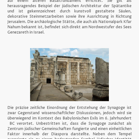
auf einem älteren Basaltfundament errichtet. Sie gilt als
herausragendes Beispiel der jüdischen Architektur der Spätantike
und ist gekennzeichnet durch kunstvoll gestaltete Säulen,
dekorative Steinmetzarbeiten sowie ihre Ausrichtung in Richtung
Jerusalem. Die archäologische Stätte, die auch als Nationalpark Kfar
Nahum bekannt ist, befindet sich direkt am Nordwestufer des Sees
Genezareth in Israel.
Die präzise zeitliche Einordnung der Entstehung der Synagoge ist
zwar Gegenstand wissenschaftlicher Diskussionen, jedoch wird sie
überwiegend im Kontext des Babylonischen Exils im 6. Jahrhundert
BC verortet. Unbestritten ist, dass die Synagoge zunächst als
Zentrum jüdischer Gemeinschaften fungierte und einen einheitlichen
Faktor innerhalb der Diaspora darstellte. Neben dem Tempel