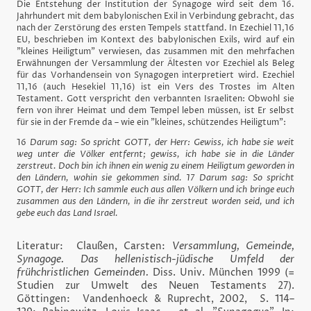
Die Entstehung der Institution der Synagoge wird seit dem 16.
Jahrhundert mit dem babylonischen Exil in Verbindung gebracht, das
nach der Zerstörung des ersten Tempels stattfand. In Ezechiel 11,16
EU, beschrieben im Kontext des babylonischen Exils, wird auf ein
"kleines Heiligtum" verwiesen, das zusammen mit den mehrfachen
Erwähnungen der Versammlung der Ältesten vor Ezechiel als Beleg
für das Vorhandensein von Synagogen interpretiert wird. Ezechiel
11,16 (auch Hesekiel 11,16) ist ein Vers des Trostes im Alten
Testament. Gott verspricht den verbannten Israeliten: Obwohl sie
fern von ihrer Heimat und dem Tempel leben müssen, ist Er selbst
für sie in der Fremde da – wie ein "kleines, schützendes Heiligtum":
16
Darum sag: So spricht GOTT, der Herr: Gewiss, ich habe sie weit
weg unter die Völker entfernt; gewiss, ich habe sie in die Länder
zerstreut. Doch bin ich ihnen ein wenig zu einem Heiligtum geworden in
den Ländern, wohin sie gekommen sind. 17 Darum sag: So spricht
GOTT, der Herr: Ich sammle euch aus allen Völkern und ich bringe euch
zusammen aus den Ländern, in die ihr zerstreut worden seid, und ich
gebe euch das Land Israel.
Literatur: Claußen, Carsten:
Versammlung, Gemeinde,
Synagoge. Das hellenistisch-jüdische Umfeld der
frühchristlichen Gemeinden.
Diss. Univ. München 1999 (=
Studien zur Umwelt des Neuen Testaments 27).
Göttingen: Vandenhoeck & Ruprecht, 2002, S. 114–