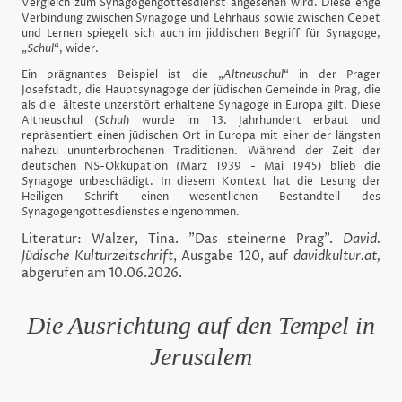
Vergleich zum Synagogengottesdienst angesehen wird. Diese enge
Verbindung zwischen Synagoge und Lehrhaus sowie zwischen Gebet
und Lernen spiegelt sich auch im jiddischen Begriff für Synagoge,
„
Schul
“, wider.
Ein prägnantes Beispiel ist die „
Altneuschul
“ in der Prager
Josefstadt, die Hauptsynagoge der jüdischen Gemeinde in Prag, die
als die älteste unzerstört erhaltene Synagoge in Europa gilt. Diese
Altneuschul (
Schul
) wurde im 13. Jahrhundert erbaut und
repräsentiert einen jüdischen Ort in Europa mit einer der längsten
nahezu ununterbrochenen Traditionen. Während der Zeit der
deutschen NS-Okkupation (März 1939 - Mai 1945) blieb die
Synagoge unbeschädigt. In diesem Kontext hat die Lesung der
Heiligen Schrift einen wesentlichen Bestandteil des
Synagogengottesdienstes eingenommen.
Literatur: Walzer, Tina. "Das steinerne Prag".
David.
Jüdische Kulturzeitschrift
, Ausgabe 120, auf
davidkultur.at,
abgerufen am 10.06.2026.
Die Ausrichtung auf den Tempel in
Jerusalem