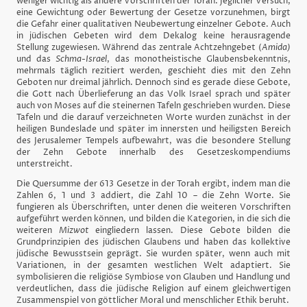
weniger wichtig als andere Vorschriften der Torah. Jeglicher Versuch,
eine Gewichtung oder Bewertung der Gesetze vorzunehmen, birgt
die Gefahr einer qualitativen Neubewertung einzelner Gebote. Auch
in jüdischen Gebeten wird dem Dekalog keine herausragende
Stellung zugewiesen. Während das zentrale Achtzehngebet (
Amida)
und das
Schma-Israel
, das monotheistische Glaubensbekenntnis,
mehrmals täglich rezitiert werden, geschieht dies mit den Zehn
Geboten nur dreimal jährlich. Dennoch sind es gerade diese Gebote,
die Gott nach Überlieferung an das Volk Israel sprach und später
auch von Moses auf die steinernen Tafeln geschrieben wurden. Diese
Tafeln und die darauf verzeichneten Worte wurden zunächst in der
heiligen Bundeslade und später im innersten und heiligsten Bereich
des Jerusalemer Tempels aufbewahrt, was die besondere Stellung
der Zehn Gebote innerhalb des Gesetzeskompendiums
unterstreicht.
Die Quersumme der 613 Gesetze in der Torah ergibt, indem man die
Zahlen 6, 1 und 3 addiert, die Zahl 10 – die Zehn Worte. Sie
fungieren als Überschriften, unter denen die weiteren Vorschriften
aufgeführt werden können, und bilden die Kategorien, in die sich die
weiteren
Mizwot
eingliedern lassen. Diese Gebote bilden die
Grundprinzipien des jüdischen Glaubens und haben das kollektive
jüdische Bewusstsein geprägt. Sie wurden später, wenn auch mit
Variationen, in der gesamten westlichen Welt adaptiert. Sie
symbolisieren die religiöse Symbiose von Glauben und Handlung und
verdeutlichen, dass die jüdische Religion auf einem gleichwertigen
Zusammenspiel von göttlicher Moral und menschlicher Ethik beruht.