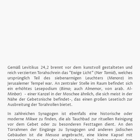
Gemäß Levitikus 24,2 brennt vor dem kunstvoll gestalteten und
reich verzierten Torahschrein das "Ewige Licht" (
Ner Tamid
), welches
ursprünglich Teil des siebenarmigen Leuchters (
Menora
) im
Jerusalemer Tempel war. An zentraler Stelle im Raum befindet sich
ein erhöhtes Lesepodium (
Bima
; auch
Almemor
, von arab.
Al-
Minba
r) - einer Kanzel in der Moschee ähnlich, die sich meist in der
Nähe der Gebetsnische befindet-, das einen großen Lesetisch zur
Ausbreitung der Torahrollen bietet.
In zahlreichen Synagogen ist ebenfalls eine historische oder
moderne
Mikwe
zu finden, die als Tauchbad zur rituellen Reinigung
vor dem Gebet oder zu besonderen Festtagen dient. An den
Türrahmen der Eingänge zu Synagogen und anderen jüdischen
Gebäuden ist die
Mesusa
angebracht, eine kleine Kapsel mit