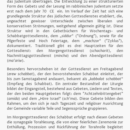
das Judentum übertragen. Die Entwicklung zu einer strukturierten
Form des Gebets und der Lesung im rabbinischen Judentum setzte
erst nach dem Jahr 70 CE ein. Im Verlauf der Zeit hat sich eine
grundlegende Struktur des jüdischen Gottesdienstes etabliert, die,
ungeachtet gewisser Unterschiede zwischen liberalen und
konservativen Strömungen, weitgehend allgemein gültig ist. Diese
Struktur wird in den Gebetbüchern für Wochentags- und
Schabbatgottesdienste, dem „
siddur
“ ("Ordnung"), sowie für die
Pilgerfeste und Hoch Feiertage, dem „
machzor
“ ("Zyklus"),
dokumentiert. Traditionell gibt es drei Hauptzeiten für den
Gottesdienst: den Morgengottesdienst (
schacharit
), den
Nachmittagsgottesdienst (
mincha
) und den Abendgottesdienst
(
ma'ariw
).
Besonders hervorzuheben ist der Gottesdienst am Freitagabend
(
erew schabbat
), der den bevorstehenden Schabbat einleitet, der
bis zum Samstagabend andauert, bekannt als „
kabbalat schabbat
“
(Empfang des Schabbat). Ein zentraler Bestandteil der Liturgie
bildet der Eingangsteil, bestehend aus Gebeten, Liedern und Texten,
der den beiden Hauptgebeten folgt: dem "Achtzehnbittengebet"
(
amida
) und dem „Höre Israel“ (
sch'ma
). Diese Gebete bilden den
Rahmen, um den sich je nach Tageszeit und religiöser Ausrichtung
der Gemeinde variable Teile und Segenssprüche gruppieren.
Im Morgengottesdienst des Schabbat erfolgt nach diesen Gebeten
die synagogale Torahlesung, die von einer feierlichen Zeremonie zur
Enthüllung, Prozession und Rückführung der Torahrolle begleitet