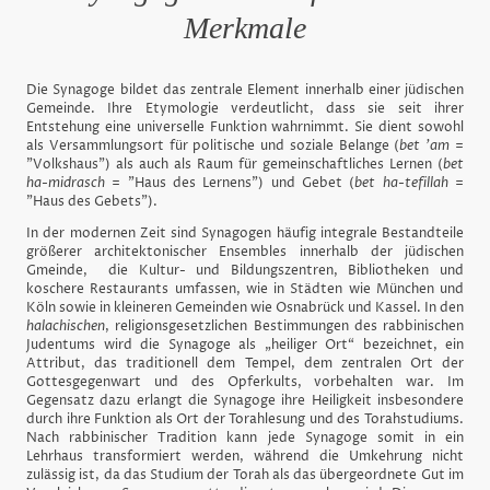
Merkmale
Die Synagoge bildet das zentrale Element innerhalb einer jüdischen
Gemeinde. Ihre Etymologie verdeutlicht, dass sie seit ihrer
Entstehung eine universelle Funktion wahrnimmt. Sie dient sowohl
als Versammlungsort für politische und soziale Belange (
bet 'am
=
"Volkshaus") als auch als Raum für gemeinschaftliches Lernen (
bet
ha-midrasch
= "Haus des Lernens") und Gebet (
bet ha-tefillah
=
"Haus des Gebets").
In der modernen Zeit sind Synagogen häufig integrale Bestandteile
größerer architektonischer Ensembles innerhalb der jüdischen
Gmeinde, die Kultur- und Bildungszentren, Bibliotheken und
koschere Restaurants umfassen, wie in Städten wie München und
Köln sowie in kleineren Gemeinden wie Osnabrück und Kassel. In den
halachischen
, religionsgesetzlichen Bestimmungen des rabbinischen
Judentums wird die Synagoge als „heiliger Ort“ bezeichnet, ein
Attribut, das traditionell dem Tempel, dem zentralen Ort der
Gottesgegenwart und des Opferkults, vorbehalten war. Im
Gegensatz dazu erlangt die Synagoge ihre Heiligkeit insbesondere
durch ihre Funktion als Ort der Torahlesung und des Torahstudiums.
Nach rabbinischer Tradition kann jede Synagoge somit in ein
Lehrhaus transformiert werden, während die Umkehrung nicht
zulässig ist, da das Studium der Torah als das übergeordnete Gut im