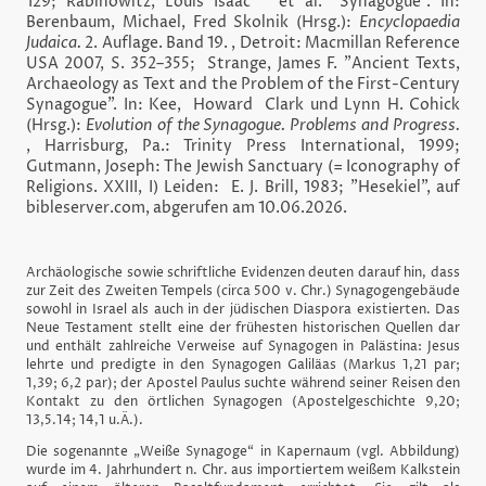
129; Rabinowitz, Louis Isaac et al. "Synagogue". In:
Berenbaum, Michael, Fred Skolnik (Hrsg.):
Encyclopaedia
Judaica.
2. Auflage. Band 19. , Detroit: Macmillan Reference
USA 2007, S. 352–355; Strange, James F. "Ancient Texts,
Archaeology as Text and the Problem of the First-Century
Synagogue". In: Kee, Howard Clark und Lynn H. Cohick
(Hrsg.):
Evolution of the Synagogue. Problems and Progress.
, Harrisburg, Pa.: Trinity Press International, 1999;
Gutmann, Joseph: The Jewish Sanctuary (= Iconography of
Religions. XXIII, I) Leiden: E. J. Brill, 1983; "Hesekiel", auf
bibleserver.com, abgerufen am 10.06.2026.
Archäologische sowie schriftliche Evidenzen deuten darauf hin, dass
zur Zeit des Zweiten Tempels (circa 500 v. Chr.) Synagogengebäude
sowohl in Israel als auch in der jüdischen Diaspora existierten. Das
Neue Testament stellt eine der frühesten historischen Quellen dar
und enthält zahlreiche Verweise auf Synagogen in Palästina: Jesus
lehrte und predigte in den Synagogen Galiläas (Markus 1,21 par;
1,39; 6,2 par); der Apostel Paulus suchte während seiner Reisen den
Kontakt zu den örtlichen Synagogen (Apostelgeschichte 9,20;
13,5.14; 14,1 u.Ä.).
Die sogenannte „Weiße Synagoge“ in Kapernaum (vgl. Abbildung)
wurde im 4. Jahrhundert n. Chr. aus importiertem weißem Kalkstein