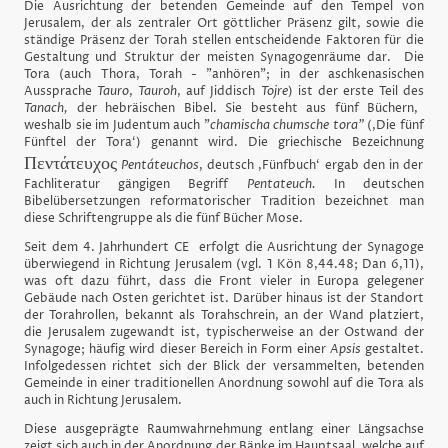
Die Ausrichtung der betenden Gemeinde auf den Tempel von
Jerusalem, der als zentraler Ort göttlicher Präsenz gilt, sowie die
ständige Präsenz der Torah stellen entscheidende Faktoren für die
Gestaltung und Struktur der meisten Synagogenräume dar. Die
Tora (auch Thora, Torah - "anhören"; in der aschkenasischen
Aussprache
Tauro
,
Tauroh
, auf Jiddisch
Tojre
) ist der erste Teil des
Tanach,
der hebräischen Bibel. Sie besteht aus fünf Büchern,
weshalb sie im Judentum auch "
chamischa chumsche tora"
(‚Die fünf
Fünftel der Tora‘) genannt wird. Die griechische Bezeichnung
Πεντάτευχος
Pentáteuchos
, deutsch ‚Fünfbuch‘ ergab den in der
Fachliteratur gängigen Begriff
Pentateuch.
In deutschen
Bibelübersetzungen reformatorischer Tradition bezeichnet man
diese Schriftengruppe als die fünf Bücher Mose.
Seit dem 4. Jahrhundert CE erfolgt die Ausrichtung der Synagoge
überwiegend in Richtung Jerusalem (vgl. 1 Kön 8,44.48; Dan 6,11),
was oft dazu führt, dass die Front vieler in Europa gelegener
Gebäude nach Osten gerichtet ist. Darüber hinaus ist der Standort
der Torahrollen, bekannt als Torahschrein, an der Wand platziert,
die Jerusalem zugewandt ist, typischerweise an der Ostwand der
Synagoge; häufig wird dieser Bereich in Form einer
Apsis
gestaltet.
Infolgedessen richtet sich der Blick der versammelten, betenden
Gemeinde in einer traditionellen Anordnung sowohl auf die Tora als
auch in Richtung Jerusalem.
Diese ausgeprägte Raumwahrnehmung entlang einer Längsachse
zeigt sich auch in der Anordnung der Bänke im Hauptsaal, welche auf