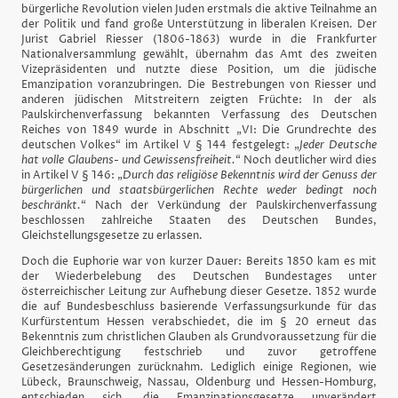
bürgerliche Revolution vielen Juden erstmals die aktive Teilnahme an
der Politik und fand große Unterstützung in liberalen Kreisen. Der
Jurist Gabriel Riesser (1806-1863) wurde in die Frankfurter
Nationalversammlung gewählt, übernahm das Amt des zweiten
Vizepräsidenten und nutzte diese Position, um die jüdische
Emanzipation voranzubringen. Die Bestrebungen von Riesser und
anderen jüdischen Mitstreitern zeigten Früchte: In der als
Paulskirchenverfassung bekannten Verfassung des Deutschen
Reiches von 1849 wurde in Abschnitt „VI: Die Grundrechte des
deutschen Volkes“ im Artikel V § 144 festgelegt: „
Jeder Deutsche
hat volle Glaubens- und Gewissensfreiheit.
“ Noch deutlicher wird dies
in Artikel V § 146: „
Durch das religiöse Bekenntnis wird der Genuss der
bürgerlichen und staatsbürgerlichen Rechte weder bedingt noch
beschränkt.
“ Nach der Verkündung der Paulskirchenverfassung
beschlossen zahlreiche Staaten des Deutschen Bundes,
Gleichstellungsgesetze zu erlassen.
Doch die Euphorie war von kurzer Dauer: Bereits 1850 kam es mit
der Wiederbelebung des Deutschen Bundestages unter
österreichischer Leitung zur Aufhebung dieser Gesetze. 1852 wurde
die auf Bundesbeschluss basierende Verfassungsurkunde für das
Kurfürstentum Hessen verabschiedet, die im § 20 erneut das
Bekenntnis zum christlichen Glauben als Grundvoraussetzung für die
Gleichberechtigung festschrieb und zuvor getroffene
Gesetzesänderungen zurücknahm. Lediglich einige Regionen, wie
Lübeck, Braunschweig, Nassau, Oldenburg und Hessen-Homburg,
entschieden sich, die Emanzipationsgesetze unverändert