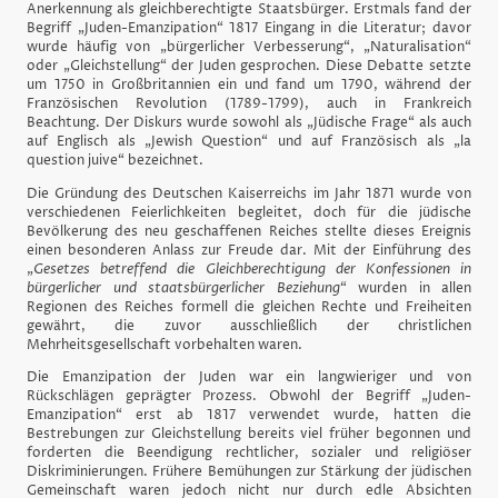
Anerkennung als gleichberechtigte Staatsbürger. Erstmals fand der
Begriff „Juden-Emanzipation“ 1817 Eingang in die Literatur; davor
wurde häufig von „bürgerlicher Verbesserung“, „Naturalisation“
oder „Gleichstellung“ der Juden gesprochen. Diese Debatte setzte
um 1750 in Großbritannien ein und fand um 1790, während der
Französischen Revolution (1789-1799), auch in Frankreich
Beachtung. Der Diskurs wurde sowohl als „Jüdische Frage“ als auch
auf Englisch als „Jewish Question“ und auf Französisch als „la
question juive“ bezeichnet.
Die Gründung des Deutschen Kaiserreichs im Jahr 1871 wurde von
verschiedenen Feierlichkeiten begleitet, doch für die jüdische
Bevölkerung des neu geschaffenen Reiches stellte dieses Ereignis
einen besonderen Anlass zur Freude dar. Mit der Einführung des
„
Gesetzes betreffend die Gleichberechtigung der Konfessionen in
bürgerlicher und staatsbürgerlicher Beziehung
“ wurden in allen
Regionen des Reiches formell die gleichen Rechte und Freiheiten
gewährt, die zuvor ausschließlich der christlichen
Mehrheitsgesellschaft vorbehalten waren.
Die Emanzipation der Juden war ein langwieriger und von
Rückschlägen geprägter Prozess. Obwohl der Begriff „Juden-
Emanzipation“ erst ab 1817 verwendet wurde, hatten die
Bestrebungen zur Gleichstellung bereits viel früher begonnen und
forderten die Beendigung rechtlicher, sozialer und religiöser
Diskriminierungen. Frühere Bemühungen zur Stärkung der jüdischen
Gemeinschaft waren jedoch nicht nur durch edle Absichten