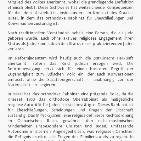
Mitglied des Volkes anerkannt, wobei die grundlegende Definition
ethnisch bleibt. Diese Sichtweise hat weitreichende Konsequenzen
für die Identitätsdebatte, insbesondere im Kontext des Staates
Israel, in dem das orthodoxe Rabbinat für Eheschließungen und
Konversionen zuständig ist.
Nach traditionellem Verständnis behält eine Person, die als Jude
geboren wurde, auch ohne aktives religiöses Engagement ihren
Status als Jude, kann jedoch den Status eines praktizierenden Juden
verlieren.
Im Reformjudentum wird häufig auch die
patrilineare
Herkunft
anerkannt, sofern das Kind jüdisch erzogen wird. Die
Reformbewegung setzt sich für einen breiteren Begriff der
Zugehörigkeit zum jüdischen Volk ein, der auch Konversionen
umfasst, ohne die Staatsbürgerschaft - unabhängig von der
Nationalität - zu negieren.
In Israel hat das orthodoxe Rabbinat eine prägende Rolle, da die
Knesset 1953 das orthodoxe Oberrabbinat als maßgebliche
religiöse Autorität für Juden in Israel bestätigte. Dieses Rabbinat ist
für Eheschließungen, Scheidungen und Fragen der Erbschaft
zuständig. Das
Millet-System
, eine religiös definierte Rechtsordnung
im Osmanischen Reich, gewährte den nicht-muslimischen
Minderheiten (insbesondere Christen und Juden) umfassende
Autonomie in internen Angelegenheiten, was religiösen Gerichten
die Befugnis erteilte, alle Fragen des Familienstands zu regeln. In