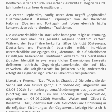
Konflikten in der arabisch-israelischen Geschichte zu Beginn des 20.
Jahrhunderts aus ihren Heimatländern.
Die echten Sephardim, häufig unter dem Begriff „Sephardim“
zusammengefasst, stammen ursprünglich von der Iberischen
Halbinsel (Spanien und Portugal) und folgen ebenfalls häufig
konservativen oder orthodoxen Traditionen.
Die Ashkenazim bilden in Israel keine homogene religiöse Strömung,
sondern sind über das gesamte religiöse Spektrum verteilt.
Während der Begriff ihre herkunftsmäßige Identität (Osteuropa,
Deutschland und Frankreich) beschreibt, wählen Individuen
unterschiedliche Auslegungen des Judentums. Die auf halachischen
Grundlagen basierenden Traditionen erweitern das Verständnis
jüdischer Identität in zwei wesentlichen Dimensionen: Einerseits
definieren ethnische Zugehörigkeitsmerkmale, die auf Blut
verweisen, die Mitgliedschaft im jüdischen Volk; andererseits
erfolgt die Eingliederung durch das Bekenntnis zum Judentum.
Literatur: Freeman, Tzvi. "Was ist Chassidut? Die Lehre, die der
Sache auf den Grund geht," auf
chabad.org
, abgerufen am
03.03.2026; Sonnenburg, Lena."Strömungen des Judentums"
(Vortrag am 18.9.2018 im RPI Loccum) auf
rpi-loccum.de,
abgerufen am 03.03.2026; Homolka, Walter und Gilbert S.
Rosenthal.
Das Judentum hat viele Gesichter.Eine Einführung in
die religiösen Strömungen der Gegenwart
. Leipzig: Hentrich &