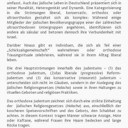
umfasst. Auch das jüdische Leben in Deutschland präsentiert sich in
seiner Pluralität, Heterogenität und Dynamik. Eine Kategorisierung
in die Strömungen liberal, konservativ, orthodox oder
ultraorthodox gestaltet sich als komplex: Während einige
Mitglieder der jüdischen Bevölkerungsgruppe einer der zahlreichen
ultraorthodoxen Untergruppen angehören, identifizieren sich
andere als säkular und betonen dennoch ihre Verbundenheit mit
Israel.
Darüber hinaus gibt es Individuen, die sich als Teil einer
„Schicksalsgemeinschaft“ wahrnehmen oder orthodoxe
Trauungsrituale zelebrieren, während sie in ihrem Alltag liberal
leben.
Die drei Hauptströmungen innerhalb des Judentums – (1) das
orthodoxe Judentum, (2)das liberale (progressive) Reform-
Judentum und (3) das konservative (
masorati
) Judentum –
unterscheiden sich nicht im Glauben, sondern in der Auslegung des
jüdischen Religionsgesetzes (
Halacha
) sowie in ihren Haltungen zu
rituellen Geboten und religiösen Praktiken.
Das orthodoxe Judentum zeichnet sich durch eine strikte Einhaltung
der jüdischen Religionsgesetzes (
Halacha
) aus, einschließlich der
koscheren Speisevorschriften und des Gebots, den Schabbat zu
achten. In diesem Kontext tragen Männer schwarze Anzüge, Hüte
oder Kaftane, während Frauen ihre Haare bedecken und lange
Röcke tragen.