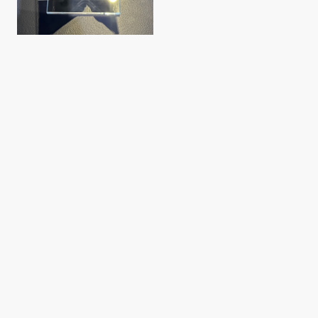
Die Geschichte des
Jüdischen Volkes
Die Geschichte des jüdischen Volkes ist von bemerkenswerter Tiefe
und Vielschichtigkeit. In diesem Abschnitt erhalten Sie einen
detaillierten Überblick über die bedeutenden Ereignisse, die das
jüdische Volk im Verlauf der Jahrhunderte geprägt haben. Von den
Ursprüngen bis zu den Herausforderungen der modernen Ära
analysieren wir die entscheidenden Wendepunkte, die das Leben
und die Kultur der jüdischen Gemeinschaft maßgeblich
beeinflussten.
Wir werden das Judentum, die kulturelle Identität und das Wesen
des jüdischen Volkes umfassend analysieren sowie verschiedene
Facetten der jüdischen Geschichte miteinander verknüpfen.
Besonderes Augenmerk wird auf die bedeutenden historischen