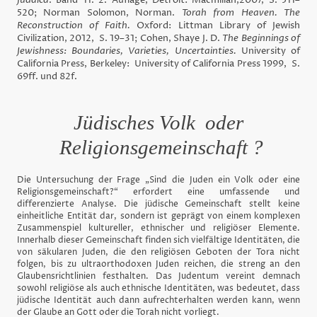
Judaica
. Band 11. 2. Auflage, Detroit: Macmillan,2007, S. 511–
520;
Norman Solomon, Norman.
Torah from Heaven. The
Reconstruction of Faith.
Oxford: Littman Library of Jewish
Civilization, 2012, S. 19–31;
Cohen, Shaye J. D.
The Beginnings of
Jewishness: Boundaries, Varieties, Uncertainties.
University of
California Press, Berkeley: University of California Press 1999, S.
69ff. und 82f.
Jüdisches Volk oder
Religionsgemeinschaft ?
Die Untersuchung der Frage „Sind die Juden ein Volk oder eine
Religionsgemeinschaft?“ erfordert eine umfassende und
differenzierte Analyse. Die jüdische Gemeinschaft stellt keine
einheitliche Entität dar, sondern ist geprägt von einem komplexen
Zusammenspiel kultureller, ethnischer und religiöser Elemente.
Innerhalb dieser Gemeinschaft finden sich vielfältige Identitäten, die
von säkularen Juden, die den religiösen Geboten der Tora nicht
folgen, bis zu ultraorthodoxen Juden reichen, die streng an den
Glaubensrichtlinien festhalten. Das Judentum vereint demnach
sowohl religiöse als auch ethnische Identitäten, was bedeutet, dass
jüdische Identität auch dann aufrechterhalten werden kann, wenn
der Glaube an Gott oder die Torah nicht vorliegt.