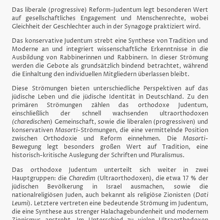
Das liberale (progressive) Reform-Judentum legt besonderen Wert
auf gesellschaftliches Engagement und Menschenrechte, wobei
Gleichheit der Geschlechter auch in der Synagoge praktiziert wird.
Das konservative Judentum strebt eine Synthese von Tradition und
Moderne an und integriert wissenschaftliche Erkenntnisse in die
Ausbildung von Rabbinerinnen und Rabbinern. In dieser Strömung
werden die Gebote als grundsätzlich bindend betrachtet, während
die Einhaltung den individuellen Mitgliedern überlassen bleibt.
Diese Strömungen bieten unterschiedliche Perspektiven auf das
jüdische Leben und die jüdische Identität in Deutschland. Zu den
primären Strömungen zählen das orthodoxe Judentum,
einschließlich der schnell wachsenden ultraorthodoxen
(charedischen
) Gemeinschaft, sowie die liberalen (progressiven) und
konservativen
Masorti
-Strömungen, die eine vermittelnde Position
zwischen Orthodoxie und Reform einnehmen. Die
Masorti
-
Bewegung legt besonders großen Wert auf Tradition, eine
historisch-kritische Auslegung der Schriften und Pluralismus.
Das orthodoxe Judentum unterteilt sich weiter in zwei
Hauptgruppen: die
Charedim
(Ultraorthodoxen), die etwa 17 % der
jüdischen Bevölkerung in Israel ausmachen, sowie die
nationalreligiösen Juden, auch bekannt als religiöse Zionisten (
Dati
Leumi
). Letztere vertreten eine bedeutende Strömung im Judentum,
die eine Synthese aus strenger Halachagebundenheit und modernem