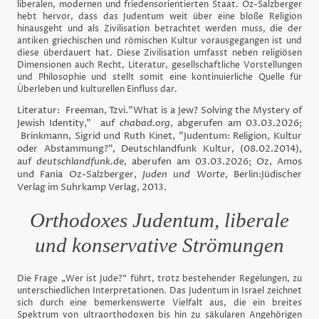
liberalen, modernen und friedensorientierten Staat. Oz-Salzberger
hebt hervor, dass das Judentum weit über eine bloße Religion
hinausgeht und als Zivilisation betrachtet werden muss, die der
antiken griechischen und römischen Kultur vorausgegangen ist und
diese überdauert hat. Diese Zivilisation umfasst neben religiösen
Dimensionen auch Recht, Literatur, gesellschaftliche Vorstellungen
und Philosophie und stellt somit eine kontinuierliche Quelle für
Überleben und kulturellen Einfluss dar.
Literatur: Freeman, Tzvi."What is a Jew? Solving the Mystery of
Jewish Identity," auf
chabad.org
, abgerufen am 03.03.2026;
Brinkmann, Sigrid und Ruth Kinet, "Judentum: Religion, Kultur
oder Abstammung?", Deutschlandfunk Kultur, (08.02.2014),
auf
deutschlandfunk.d
e, aberufen am 03.03.2026; Oz, Amos
und Fania Oz-Salzberger,
Juden und Worte
, Berlin:Jüdischer
Verlag im Suhrkamp Verlag, 2013.
Orthodoxes Judentum, liberale
und konservative Strömungen
Die Frage „Wer ist Jude?“ führt, trotz bestehender Regelungen, zu
unterschiedlichen Interpretationen. Das Judentum in Israel zeichnet
sich durch eine bemerkenswerte Vielfalt aus, die ein breites
Spektrum von ultraorthodoxen bis hin zu säkularen Angehörigen