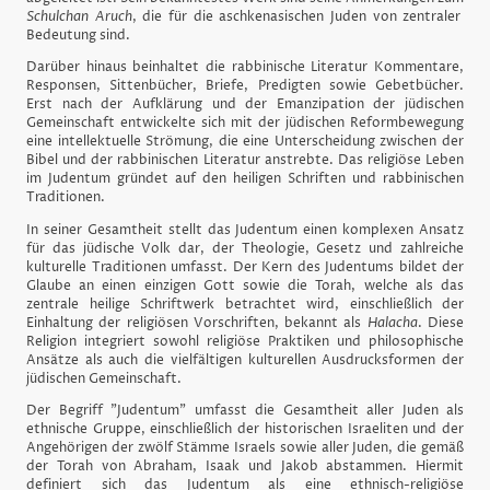
Schulchan Aruch
, die für die aschkenasischen Juden von zentraler
Bedeutung sind.
Darüber hinaus beinhaltet die rabbinische Literatur Kommentare,
Responsen, Sittenbücher, Briefe, Predigten sowie Gebetbücher.
Erst nach der Aufklärung und der Emanzipation der jüdischen
Gemeinschaft entwickelte sich mit der jüdischen Reformbewegung
eine intellektuelle Strömung, die eine Unterscheidung zwischen der
Bibel und der rabbinischen Literatur anstrebte. Das religiöse Leben
im Judentum gründet auf den heiligen Schriften und rabbinischen
Traditionen.
In seiner Gesamtheit stellt das Judentum einen komplexen Ansatz
für das jüdische Volk dar, der Theologie, Gesetz und zahlreiche
kulturelle Traditionen umfasst. Der Kern des Judentums bildet der
Glaube an einen einzigen Gott sowie die Torah, welche als das
zentrale heilige Schriftwerk betrachtet wird, einschließlich der
Einhaltung der religiösen Vorschriften, bekannt als
Halacha
. Diese
Religion integriert sowohl religiöse Praktiken und philosophische
Ansätze als auch die vielfältigen kulturellen Ausdrucksformen der
jüdischen Gemeinschaft.
Der Begriff "Judentum" umfasst die Gesamtheit aller Juden als
ethnische Gruppe, einschließlich der historischen Israeliten und der
Angehörigen der zwölf Stämme Israels sowie aller Juden, die gemäß
der Torah von Abraham, Isaak und Jakob abstammen. Hiermit
definiert sich das Judentum als eine ethnisch-religiöse