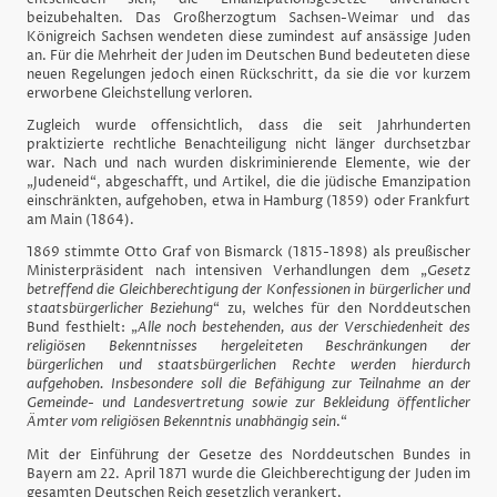
beizubehalten. Das Großherzogtum Sachsen-Weimar und das
Königreich Sachsen wendeten diese zumindest auf ansässige Juden
an. Für die Mehrheit der Juden im Deutschen Bund bedeuteten diese
neuen Regelungen jedoch einen Rückschritt, da sie die vor kurzem
erworbene Gleichstellung verloren.
Zugleich wurde offensichtlich, dass die seit Jahrhunderten
praktizierte rechtliche Benachteiligung nicht länger durchsetzbar
war. Nach und nach wurden diskriminierende Elemente, wie der
„Judeneid“, abgeschafft, und Artikel, die die jüdische Emanzipation
einschränkten, aufgehoben, etwa in Hamburg (1859) oder Frankfurt
am Main (1864).
1869 stimmte Otto Graf von Bismarck (1815-1898) als preußischer
Ministerpräsident nach intensiven Verhandlungen dem „
Gesetz
betreffend die Gleichberechtigung der Konfessionen in bürgerlicher und
staatsbürgerlicher Beziehung
“ zu, welches für den Norddeutschen
Bund festhielt: „
Alle noch bestehenden, aus der Verschiedenheit des
religiösen Bekenntnisses hergeleiteten Beschränkungen der
bürgerlichen und staatsbürgerlichen Rechte werden hierdurch
aufgehoben. Insbesondere soll die Befähigung zur Teilnahme an der
Gemeinde- und Landesvertretung sowie zur Bekleidung öffentlicher
Ämter vom religiösen Bekenntnis unabhängig sein
.“
Mit der Einführung der Gesetze des Norddeutschen Bundes in
Bayern am 22. April 1871 wurde die Gleichberechtigung der Juden im
gesamten Deutschen Reich gesetzlich verankert.