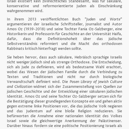
Israel existiert kein zivilrechtliches Standesamt, was für säkulare,
konservative und reformorientierte Juden als Einschränkung
wahrgenommen wird.
In ihrem 2013 veröffentlichten Buch "
Juden und Worte
"
argumentieren der israelische Schriftsteller, Journalist und Autor
Amos Oz (1939-2018) und seine Tochter Fania Oz-Salzberger, eine
Historikerin und Professorin für Geschichte an der Universität Haifa,
dafür, dass die Definitionshoheit über das jüdische
Selbstverständnis reformiert und die Macht des orthodoxen
Rabbinats kritisch hinterfragt werden sollte.
Sie heben hervor, dass auch säkulare, Hebräisch sprachige Israelis
nicht weniger jüdisch sind als strenge Orthodoxe. Die Entscheidung,
sich als Jude zu definieren, wird als bedeutsame Wahl erachtet,
wobei das Wesen der jüdischen Familie durch die Verbindung zu
Texten und Traditionen und nicht nur durch biologische
Verwandtschaft definiert wird. Die
Posen Library of Jewish Culture
and Civilization
widmet sich der Zusammenstellung von Quellen zur
jüdischen Geschichte und der Entwicklung einer säkularen jüdischen
Identität. Amos Oz und seine Tochter Oz-Salzberger setzen sich für
die Bestätigung dieser grundlegenden Konzepte ein und gehen aktiv
gegen extreme linke Positionen vor, die das jüdische Volk negieren
und das Judentum auf eine bloße Religion reduzieren. Sie
befürworten die Annahme einer nationalen Identität des Volkes
Israel sowie die gleichwertige Anerkennung der Palästinenser.
Darüber hinaus fordern sie eine politische Positionierung Israels als