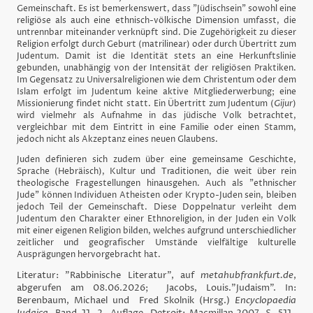
Gemeinschaft. Es ist bemerkenswert, dass "Jüdischsein" sowohl eine
religiöse als auch eine ethnisch-völkische Dimension umfasst, die
untrennbar miteinander verknüpft sind. Die Zugehörigkeit zu dieser
Religion erfolgt durch Geburt (matrilinear) oder durch Übertritt zum
Judentum. Damit ist die Identität stets an eine Herkunftslinie
gebunden, unabhängig von der Intensität der religiösen Praktiken.
Im Gegensatz zu Universalreligionen wie dem Christentum oder dem
Islam erfolgt im Judentum keine aktive Mitgliederwerbung; eine
Missionierung findet nicht statt. Ein Übertritt zum Judentum (
Gijur
)
wird vielmehr als Aufnahme in das jüdische Volk betrachtet,
vergleichbar mit dem Eintritt in eine Familie oder einen Stamm,
jedoch nicht als Akzeptanz eines neuen Glaubens.
Juden definieren sich zudem über eine gemeinsame Geschichte,
Sprache (Hebräisch), Kultur und Traditionen, die weit über rein
theologische Fragestellungen hinausgehen. Auch als "ethnischer
Jude" können Individuen Atheisten oder Krypto-Juden sein, bleiben
jedoch Teil der Gemeinschaft. Diese Doppelnatur verleiht dem
Judentum den Charakter einer Ethnoreligion, in der Juden ein Volk
mit einer eigenen Religion bilden, welches aufgrund unterschiedlicher
zeitlicher und geografischer Umstände vielfältige kulturelle
Ausprägungen hervorgebracht hat.
Literatur: "Rabbinische Literatur", auf
metahubfrankfurt.de
,
abgerufen am 08.06.2026; Jacobs, Louis."Judaism". In:
Berenbaum, Michael und Fred Skolnik (Hrsg.)
Encyclopaedia