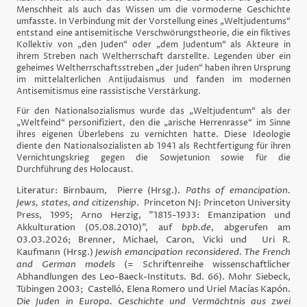
Menschheit als auch das Wissen um die vormoderne Geschichte
umfasste. In Verbindung mit der Vorstellung eines „Weltjudentums“
entstand eine antisemitische Verschwörungstheorie, die ein fiktives
Kollektiv von „den Juden“ oder „dem Judentum“ als Akteure in
ihrem Streben nach Weltherrschaft darstellte. Legenden über ein
geheimes Weltherrschaftsstreben „der Juden“ haben ihren Ursprung
im mittelalterlichen Antijudaismus und fanden im modernen
Antisemitismus eine rassistische Verstärkung.
Für den Nationalsozialismus wurde das „Weltjudentum“ als der
„Weltfeind“ personifiziert, den die „arische Herrenrasse“ im Sinne
ihres eigenen Überlebens zu vernichten hatte. Diese Ideologie
diente den Nationalsozialisten ab 1941 als Rechtfertigung für ihren
Vernichtungskrieg gegen die Sowjetunion sowie für die
Durchführung des Holocaust.
Literatur: Birnbaum, Pierre (Hrsg.).
Paths of emancipation.
Jews, states, and citizenship
. Princeton NJ: Princeton University
Press, 1995; Arno Herzig, "1815-1933: Emanzipation und
Akkulturation (05.08.2010)", auf
bpb.de
, abgerufen am
03.03.2026; Brenner, Michael, Caron, Vicki und Uri R.
Kaufmann (Hrsg.)
Jewish emancipation reconsidered. The French
and German models
(= Schriftenreihe wissenschaftlicher
Abhandlungen des Leo-Baeck-Instituts. Bd. 66). Mohr Siebeck,
Tübingen 2003; Castelló, Elena Romero und Uriel Macías Kapón.
Die Juden in Europa. Geschichte und Vermächtnis aus zwei