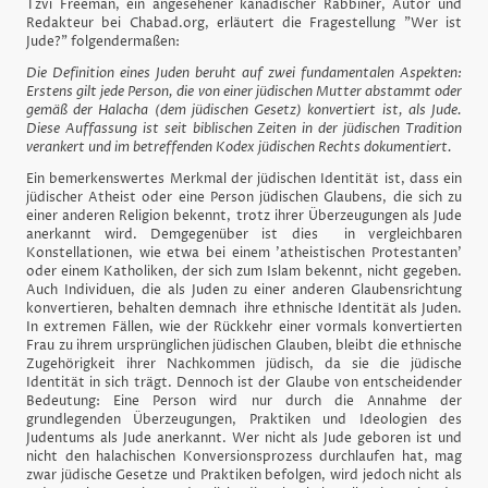
Tzvi Freeman, ein angesehener kanadischer Rabbiner, Autor und
Redakteur bei Chabad.org, erläutert die Fragestellung "Wer ist
Jude?" folgendermaßen:
Die Definition eines Juden beruht auf zwei fundamentalen Aspekten:
Erstens gilt jede Person, die von einer jüdischen Mutter abstammt oder
gemäß der Halacha (dem jüdischen Gesetz) konvertiert ist, als Jude.
Diese Auffassung ist seit biblischen Zeiten in der jüdischen Tradition
verankert und im betreffenden Kodex jüdischen Rechts dokumentiert.
Ein bemerkenswertes Merkmal der jüdischen Identität ist, dass ein
jüdischer Atheist oder eine Person jüdischen Glaubens, die sich zu
einer anderen Religion bekennt, trotz ihrer Überzeugungen als Jude
anerkannt wird. Demgegenüber ist dies in vergleichbaren
Konstellationen, wie etwa bei einem 'atheistischen Protestanten'
oder einem Katholiken, der sich zum Islam bekennt, nicht gegeben.
Auch Individuen, die als Juden zu einer anderen Glaubensrichtung
konvertieren, behalten demnach ihre ethnische Identität als Juden.
In extremen Fällen, wie der Rückkehr einer vormals konvertierten
Frau zu ihrem ursprünglichen jüdischen Glauben, bleibt die ethnische
Zugehörigkeit ihrer Nachkommen jüdisch, da sie die jüdische
Identität in sich trägt. Dennoch ist der Glaube von entscheidender
Bedeutung: Eine Person wird nur durch die Annahme der
grundlegenden Überzeugungen, Praktiken und Ideologien des
Judentums als Jude anerkannt. Wer nicht als Jude geboren ist und
nicht den halachischen Konversionsprozess durchlaufen hat, mag
zwar jüdische Gesetze und Praktiken befolgen, wird jedoch nicht als