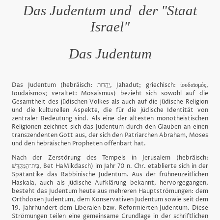
Das Judentum und der "Staat
Israel"
Das Judentum
Das Judentum (hebräisch: יַהֲדוּת, Jahadut; griechisch: ἰουδαϊσμός,
Ioudaismos; veraltet: Mosaismus) bezieht sich sowohl auf die
Gesamtheit des jüdischen Volkes als auch auf die jüdische Religion
und die kulturellen Aspekte, die für die jüdische Identität von
zentraler Bedeutung sind. Als eine der ältesten monotheistischen
Religionen zeichnet sich das Judentum durch den Glauben an einen
transzendenten Gott aus, der sich den Patriarchen Abraham, Moses
und den hebräischen Propheten offenbart hat.
Nach der Zerstörung des Tempels in Jerusalem (hebräisch:
בֵּית־הַמִּקְדָּשׁ, Bet HaMikdasch) im Jahr 70 n. Chr. etablierte sich in der
Spätantike das Rabbinische Judentum. Aus der frühneuzeitlichen
Haskala, auch als jüdische Aufklärung bekannt, hervorgegangen,
besteht das Judentum heute aus mehreren Hauptströmungen: dem
Orthdoxen Judentum, dem Konservativen Judentum sowie seit dem
19. Jahrhundert dem Liberalen bzw. Reformierten Judentum. Diese
Strömungen teilen eine gemeinsame Grundlage in der schriftlichen