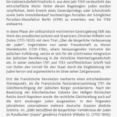
Ein Kabinettsbefehl Friedrichs II. aus dem Jahr 1769 verdeutlicht das
wirtschaftliche Motiv hinter diesen Regelungen: Juden wurden
verpflichtet, beim Erwerb eines Generalprivilegs oder Schutzbriefs
sowie beim Immobilienkauf hochwertiges Porzellan der Königlichen
Porzellan-Manufaktur Berlin (KPM) zu erwerben, was bis 1788
andauerte.
In diese Phase der utilitaristisch motivierten Gesetzgebung fällt das
Werk des preußischen Juristen und Staatsrats Christian Wilhelm von
Dohm (1751-1820) mit dem Titel „
Über die bürgerliche Verbesserung
der Juden
“. Angetrieben von seiner Freundschaft zu Moses
Mendelssohn (1729-1786), einem herausragenden Vertreter der
jüdischen Aufklärung, setzte er sich für die schrittweise Integration
der jüdischen Bevölkerung in die christliche Mehrheitsgesellschaft
ein. In seiner zwischen 1781 und 1783 veröffentlichten Schrift hob
von Dohm den Vorteil für den Staat durch die Eingliederung der
Juden hervor und argumentierte im Sinne seiner Zeitgenossen.
Erst die Französische Revolution markierte einen entscheidenden
Wendepunkt, als die Französische Nationalversammlung 1791 die
Gleichberechtigung der jüdischen Bürger proklamierte. Nach der
Besetzung der linksrheinischen Gebiete des Heiligen Römischen
Reichs durch Napoleon wurde die rechtliche Gleichstellung auch auf
die dort ansässigen Juden ausgeweitet. In den folgenden
Jahrzehnten unternahmen mehrere deutsche Staaten ähnliche
Schritte. Im „
Edikt betreffend die bürgerlichen Verhältnisse der Juden
im Preußischen Staate
“ gewährte Friedrich Wilhelm III. (1770-1840)