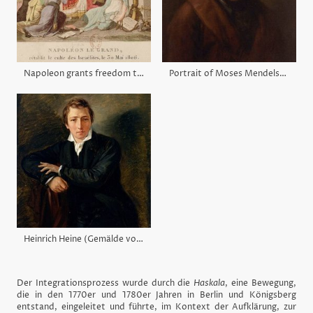
Napoleon grants freedom to the Jews, 1806, Louis François Couché (1782-1849), Gallica Digital Library
Portrait of Moses Mendelssohn (1729-1786) after Anton Graff (1736–1813) - Kunstbesitz der Universität Leipzig
Heinrich Heine (Gemälde von Moritz Daniel Oppenheim (1800–1882), 1831 - Hamburger Kunsthalle
Der Integrationsprozess wurde durch die
Haskala
, eine Bewegung,
die in den 1770er und 1780er Jahren in Berlin und Königsberg
entstand, eingeleitet und führte, im Kontext der Aufklärung, zur