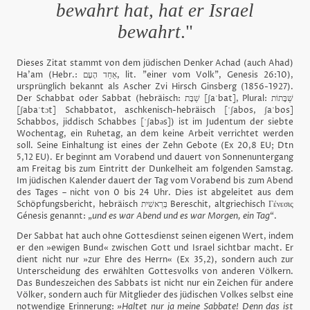
bewahrt hat, hat er Israel
bewahrt
."
Dieses Zitat stammt von dem jüdischen Denker Achad (auch Ahad)
Ha'am (Hebr.: אַחַד הָעָם, lit. "einer vom Volk", Genesis 26:10),
ursprünglich bekannt als Ascher Zvi Hirsch Ginsberg (1856-1927).
Der Schabbat oder Sabbat (hebräisch: שַׁבָּת [ʃaˈbat], Plural: שַׁבָּתוֹת
[ʃabaˈtɔt] Schabbatot, aschkenisch-hebräisch [ˈʃabos, ʃaˈbos]
Schabbos, jiddisch Schabbes [ˈʃabəs]) ist im Judentum der siebte
Wochentag, ein Ruhetag, an dem keine Arbeit verrichtet werden
soll. Seine Einhaltung ist eines der Zehn Gebote (Ex 20,8 EU; Dtn
5,12 EU). Er beginnt am Vorabend und dauert von Sonnenuntergang
am Freitag bis zum Eintritt der Dunkelheit am folgenden Samstag.
Im jüdischen Kalender dauert der Tag vom Vorabend bis zum Abend
des Tages – nicht von 0 bis 24 Uhr. Dies ist abgeleitet aus dem
Schöpfungsbericht, hebräisch בְּרֵאשִׁית Bereschit, altgriechisch Γένεσις
Génesis genannt: „
und es war Abend und es war Morgen, ein Tag
“.
Der Sabbat hat auch ohne Gottesdienst seinen eigenen Wert, indem
er den »ewigen Bund« zwischen Gott und Israel sichtbar macht. Er
dient nicht nur »zur Ehre des Herrn« (Ex 35,2), sondern auch zur
Unterscheidung des erwählten Gottesvolks von anderen Völkern.
Das Bundeszeichen des Sabbats ist nicht nur ein Zeichen für andere
Völker, sondern auch für Mitglieder des jüdischen Volkes selbst eine
notwendige Erinnerung:
»Haltet nur ja meine Sabbate! Denn das ist