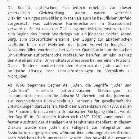
Die Realität unterschied sich jedoch erheblich von dieser
gesetzlichen Gleichstellung. Juden waren weiterhin
Diskriminierungen sowohl im privaten als auch im beruflichen Umfeld
ausgesetzt, was zahlreiche Karrierechancen im Staatsdienst
verwehrte. Selbst nach der Zulassung zum Militärdienst wurde bis
zum Beginn des Ersten Weltkriegs nur ein jüdischer Soldat, Meno
Burg, zum Stabsoffizier ernannt. Der Zugang zur akademischen
Laufbahn blieb der Mehrheit der Juden verwehrt; lediglich in
Ausnahmefällen wurden sie bei gleicher Qualifikation an deutschen
Universitäten auf ordentliche Professuren berufen. Im Jahr 1917 lag
der Anteil jüdischer Universitätsprofessoren bei nur einem Prozent.
Diese Tendenz manifestierte den Anspruch der Juden auf eine
politische Lösung ihrer Herausforderungen im Verhältnis zu
Nichtjuden.
Ab 1860 begannen Gegner der Juden, die Begriffe "Jude" und
"Judentum" innerhalb nationalistischer Strömungen zu
instrumentalisieren, um die jüdische Minderheit und das Judentum
aus verschiedenen Blickwinkeln als Hemmnis für gesellschaftliche
Entwicklungen darzustellen. Nach dem Börsenkrach von 1873, der an
den Finanzmärkten zu einem dramatischen Rückgang führte, wurde
der Begriff im Deutschen Kaiserreich (1871-1918) zunehmend als
fester Ausdruck des damaligen Antisemitismus etabliert. In diesem
Diskurs wurde den Juden die Fähigkeit zur Integration und
Assimilation abgesprochen, während ihnen ein angebliches Streben
nach Weltherrschaft unterstellt wurde, das sowohl die gesamte