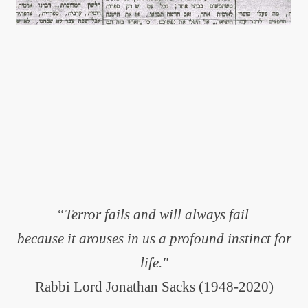
Wir bieten einen umfassenden Einblick in die komplexe Geschichte
und die bemerkenswerte Resilienz der jüdischen Gemeinschaft.
Dieser Beitrag ist sowohl informativ als auch emotional tiefgründig
gestaltet.
“Terror fails and will always fail
because it arouses in us a profound instinct for
life."
Rabbi Lord Jonathan Sacks (1948-2020)