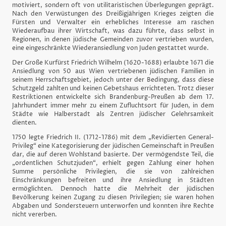
motiviert, sondern oft von utilitaristischen Überlegungen geprägt.
Nach den Verwüstungen des Dreißigjährigen Krieges zeigten die
Fürsten und Verwalter ein erhebliches Interesse am raschen
Wiederaufbau ihrer Wirtschaft, was dazu führte, dass selbst in
Regionen, in denen jüdische Gemeinden zuvor vertrieben wurden,
eine eingeschränkte Wiederansiedlung von Juden gestattet wurde.
Der Große Kurfürst Friedrich Wilhelm (1620-1688) erlaubte 1671 die
Ansiedlung von 50 aus Wien vertriebenen jüdischen Familien in
seinem Herrschaftsgebiet, jedoch unter der Bedingung, dass diese
Schutzgeld zahlten und keinen Gebetshaus errichteten. Trotz dieser
Restriktionen entwickelte sich Brandenburg-Preußen ab dem 17.
Jahrhundert immer mehr zu einem Zufluchtsort für Juden, in dem
Städte wie Halberstadt als Zentren jüdischer Gelehrsamkeit
dienten.
1750 legte Friedrich II. (1712-1786) mit dem „Revidierten General-
Privileg“ eine Kategorisierung der jüdischen Gemeinschaft in Preußen
dar, die auf deren Wohlstand basierte. Der vermögendste Teil, die
„ordentlichen Schutzjuden“, erhielt gegen Zahlung einer hohen
Summe persönliche Privilegien, die sie von zahlreichen
Einschränkungen befreiten und ihre Ansiedlung in Städten
ermöglichten. Dennoch hatte die Mehrheit der jüdischen
Bevölkerung keinen Zugang zu diesen Privilegien; sie waren hohen
Abgaben und Sondersteuern unterworfen und konnten ihre Rechte
nicht vererben.