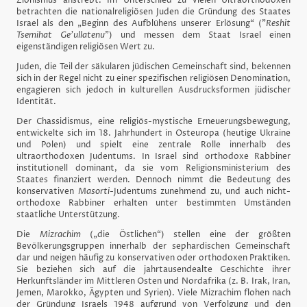
Zionismus anstrebt. Im Unterschied zu vielen Ultraorthodoxen
betrachten die nationalreligiösen Juden die Gründung des Staates
Israel als den „Beginn des Aufblühens unserer Erlösung“ ("
Reshit
Tsemihat Ge’ullatenu
") und messen dem Staat Israel einen
eigenständigen religiösen Wert zu.
Juden, die Teil der säkularen jüdischen Gemeinschaft sind, bekennen
sich in der Regel nicht zu einer spezifischen religiösen Denomination,
engagieren sich jedoch in kulturellen Ausdrucksformen jüdischer
Identität.
Der Chassidismus, eine religiös-mystische Erneuerungsbewegung,
entwickelte sich im 18. Jahrhundert in Osteuropa (heutige Ukraine
und Polen) und spielt eine zentrale Rolle innerhalb des
ultraorthodoxen Judentums. In Israel sind orthodoxe Rabbiner
institutionell dominant, da sie vom Religionsministerium des
Staates finanziert werden. Dennoch nimmt die Bedeutung des
konservativen
Masorti
-Judentums zunehmend zu, und auch nicht-
orthodoxe Rabbiner erhalten unter bestimmten Umständen
staatliche Unterstützung.
Die
Mizrachim
(„die Östlichen“) stellen eine der größten
Bevölkerungsgruppen innerhalb der sephardischen Gemeinschaft
dar und neigen häufig zu konservativen oder orthodoxen Praktiken.
Sie beziehen sich auf die jahrtausendealte Geschichte ihrer
Herkunftsländer im Mittleren Osten und Nordafrika (z. B. Irak, Iran,
Jemen, Marokko, Ägypten und Syrien). Viele Mizrachim flohen nach
der Gründung Israels 1948 aufgrund von Verfolgung und den