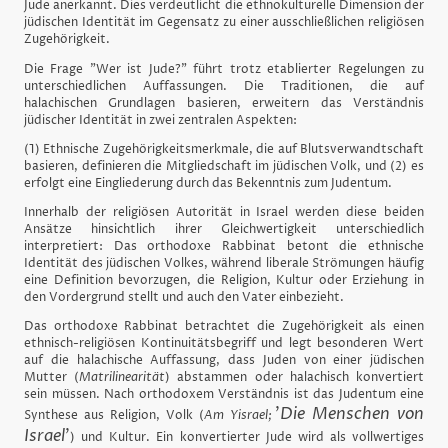
Jude anerkannt. Dies verdeutlicht die ethnokulturelle Dimension der
jüdischen Identität im Gegensatz zu einer ausschließlichen religiösen
Zugehörigkeit.
Die Frage "Wer ist Jude?" führt trotz etablierter Regelungen zu
unterschiedlichen Auffassungen. Die Traditionen, die auf
halachischen Grundlagen basieren, erweitern das Verständnis
jüdischer Identität in zwei zentralen Aspekten:
(1) Ethnische Zugehörigkeitsmerkmale, die auf Blutsverwandtschaft
basieren, definieren die Mitgliedschaft im jüdischen Volk, und (2) es
erfolgt eine Eingliederung durch das Bekenntnis zum Judentum.
Innerhalb der religiösen Autorität in Israel werden diese beiden
Ansätze hinsichtlich ihrer Gleichwertigkeit unterschiedlich
interpretiert: Das orthodoxe Rabbinat betont die ethnische
Identität des jüdischen Volkes, während liberale Strömungen häufig
eine Definition bevorzugen, die Religion, Kultur oder Erziehung in
den Vordergrund stellt und auch den Vater einbezieht.
Das orthodoxe Rabbinat betrachtet die Zugehörigkeit als einen
ethnisch-religiösen Kontinuitätsbegriff und legt besonderen Wert
auf die halachische Auffassung, dass Juden von einer jüdischen
Mutter (
Matrilinearität
) abstammen oder halachisch konvertiert
sein müssen. Nach orthodoxem Verständnis ist das Judentum eine
'
Die Menschen von
Synthese aus Religion, Volk (
Am Yisrael;
Israel
'
) und Kultur. Ein konvertierter Jude wird als vollwertiges