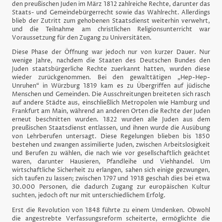
den preußischen Juden im März 1812 zahlreiche Rechte, darunter das
Staats- und Gemeindebürgerrecht sowie das Wahlrecht. Allerdings
blieb der Zutritt zum gehobenen Staatsdienst weiterhin verwehrt,
und die Teilnahme am christlichen Religionsunterricht war
Voraussetzung für den Zugang zu Universitäten.
Diese Phase der Öffnung war jedoch nur von kurzer Dauer. Nur
wenige Jahre, nachdem die Staaten des Deutschen Bundes den
Juden staatsbürgerliche Rechte zuerkannt hatten, wurden diese
wieder zurückgenommen. Bei den gewalttätigen „Hep-Hep-
Unruhen“ in Würzburg 1819 kam es zu Übergriffen auf jüdische
Menschen und Gemeinden. Die Ausschreitungen breiteten sich rasch
auf andere Städte aus, einschließlich Metropolen wie Hamburg und
Frankfurt am Main, während an anderen Orten die Rechte der Juden
erneut beschnitten wurden. 1822 wurden alle Juden aus dem
preußischen Staatsdienst entlassen, und ihnen wurde die Ausübung
von Lehrberufen untersagt. Diese Regelungen blieben bis 1850
bestehen und zwangen assimilierte Juden, zwischen Arbeitslosigkeit
und Berufen zu wählen, die nach wie vor gesellschaftlich geächtet
waren, darunter Hausieren, Pfandleihe und Viehhandel. Um
wirtschaftliche Sicherheit zu erlangen, sahen sich einige gezwungen,
sich taufen zu lassen; zwischen 1797 und 1918 geschah dies bei etwa
30.000 Personen, die dadurch Zugang zur europäischen Kultur
suchten, jedoch oft nur mit unterschiedlichem Erfolg.
Erst die Revolution von 1848 führte zu einem Umdenken. Obwohl
die angestrebte Verfassungsreform scheiterte, ermöglichte die