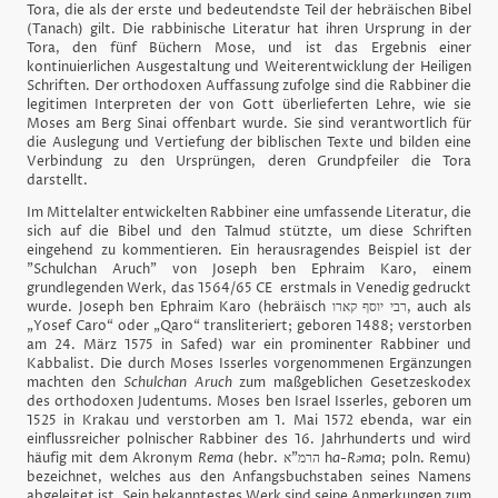
Tora, die als der erste und bedeutendste Teil der hebräischen Bibel
(Tanach) gilt. Die rabbinische Literatur hat ihren Ursprung in der
Tora, den fünf Büchern Mose, und ist das Ergebnis einer
kontinuierlichen Ausgestaltung und Weiterentwicklung der Heiligen
Schriften. Der orthodoxen Auffassung zufolge sind die Rabbiner die
legitimen Interpreten der von Gott überlieferten Lehre, wie sie
Moses am Berg Sinai offenbart wurde. Sie sind verantwortlich für
die Auslegung und Vertiefung der biblischen Texte und bilden eine
Verbindung zu den Ursprüngen, deren Grundpfeiler die Tora
darstellt.
Im Mittelalter entwickelten Rabbiner eine umfassende Literatur, die
sich auf die Bibel und den Talmud stützte, um diese Schriften
eingehend zu kommentieren. Ein herausragendes Beispiel ist der
"Schulchan Aruch" von Joseph ben Ephraim Karo, einem
grundlegenden Werk, das 1564/65 CE erstmals in Venedig gedruckt
wurde. Joseph ben Ephraim Karo (hebräisch רבי יוסף קארו, auch als
„Yosef Caro“ oder „Qaro“ transliteriert; geboren 1488; verstorben
am 24. März 1575 in Safed) war ein prominenter Rabbiner und
Kabbalist. Die durch Moses Isserles vorgenommenen Ergänzungen
machten den
Schulchan Aruch
zum maßgeblichen Gesetzeskodex
des orthodoxen Judentums. Moses ben Israel Isserles, geboren um
1525 in Krakau und verstorben am 1. Mai 1572 ebenda, war ein
einflussreicher polnischer Rabbiner des 16. Jahrhunderts und wird
häufig mit dem Akronym
Rema
(hebr. הרמ”א h
a-Rəma
; poln. Remu)
bezeichnet, welches aus den Anfangsbuchstaben seines Namens
abgeleitet ist. Sein bekanntestes Werk sind seine Anmerkungen zum