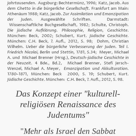
Jahrtausenden
. Augsburg: Bechtermünz, 1996; Katz, Jacob.
Aus
dem Ghetto in die bürgerliche Gesellschaft
. Frankfurt am Main:
Athenäum 1988; Katz, Jacob.
Zur Assimilation und Emanzipation
der Juden
. Ausgewählte Schriften. Darmstadt:
Wissenschaftliche Buchgesellschaft, 1982; Schulte, Christoph.
Die jüdische Aufklärung. Philosophie, Religion, Geschichte
.
München: Beck, 2002; Schubert, Kurt.
Jüdische Geschichte.
München:
C.H. Beck, 7. Aufl., 2012, S. 98; Dohm, Christian
Wilhelm.
Ueber die bürgerliche Verbesserung der Juden.
Teil I.
Friedrich Nicolai, Berlin und Stettin, 1781
, S.34; Meyer, Michael
A. und Michael Brenner (Hrsg.),
Deutsch-jüdische Geschichte in
der Neuzeit
.
4 Bde., Bd.2,
Michael Brenner, Stefi Jersch-
Wenzel, Michael A. Meyer,
Emanzipation und Akkulturation.
1780–1871
, München: Beck 2000, S. 19; Schubert, Kurt.
Jüdische Geschichte
. München: C.H. Beck, 7. Aufl., 2012, S. 98.
Das Konzept einer "kulturell-
religiösen Renaissance des
Judentums"
"
Mehr als Israel den Sabbat