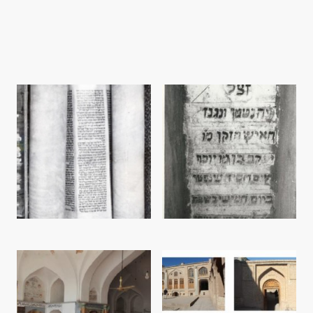
verkörpert nicht nur unsere fachliche Expertise, sondern auch das
unermüdliche Bestreben von Museo-on, das kulturelle Erbe zu
bewahren und zu fördern. Wir laden Sie ein, uns auf dieser visuellen
Entdeckungsreise durch unsere Tätigkeiten zu begleiten und zu
erfahren, wie wir aktiv zum Schutz des Kulturgutes beitragen.
Torah Scroll from the Mullah Samuel Synagogue (ca. 1845-50) Foto: Werner Herberg,1973 - © Museo-on
Epitaph dating October 11th, 1852 - Foto: Werner Herberg -©Museo-on