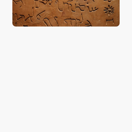
Erforschen Sie unsere Initiativen
im Bereich des Kulturgutschutzes
Im Mittelpunkt unserer journalistischen Bestrebungen steht die
Förderung interkultureller Verständigung sowie die Wahrung und
Erhaltung unseres gemeinsamen kulturellen Erbes. Wir legen großen
Wert auf die Initiierung von interkulturellen Dialogen, die Stärkung
des öffentlichen Diskurses sowie auf unsere vielfältigen Bildungs-
und Medieninitiativen. Das übergeordnete Ziel unseres Online-
Archivs ist die dauerhafte Bewahrung des kulturellen Erbes. Dazu
zählt insbesondere die Digitalisierung gefährdeter
Archivmaterialien, deren Inhalte für die Öffentlichkeit zugänglich
gemacht werden.
Unser offiziell anerkanntes Online-Archiv Museo-on erfüllt die
kulturellen Funktionen, die in § 4 Nr. 20 a) Satz 1 des
Umsatzsteuergesetzes dargestellt sind. Es handelt sich um ein
gemeinnütziges, privates Archiv, das als digitale Ressource für