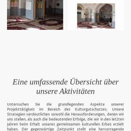
The Gol Synagogue or Gulaki Synagogue converted into the Hazrat Belal Mosque with the mihrab (prayer niche) - © Saraj Sarajudin
The Gol Synagogue or Gulaki Synagogue converted into the Hazrat Belal Mosque 2015 - ©
Eine umfassende Übersicht über
unsere Aktivitäten
Untersuchen Sie die grundlegenden Aspekte unserer
Projekttätigkeit im Bereich des Kulturgutschutzes. Unsere
Strategien verdeutlichen sowohl die Herausforderungen, denen wir
uns stellen, als auch die bedeutenden Erfolge, die wir in den letzten
Jahren beim Erhalt unseres gemeinsamen kulturellen Erbes erzielt
haben. Der gegenwärtige Zeitpunkt stellt eine hervorragende